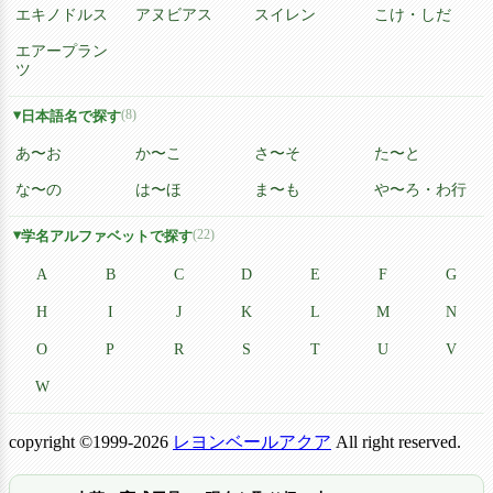
エキノドルス
アヌビアス
スイレン
こけ・しだ
エアープラン
ツ
(8)
日本語名で探す
あ〜お
か〜こ
さ〜そ
た〜と
な〜の
は〜ほ
ま〜も
や〜ろ・わ行
(22)
学名アルファベットで探す
A
B
C
D
E
F
G
H
I
J
K
L
M
N
O
P
R
S
T
U
V
W
copyright ©1999-2026
レヨンベールアクア
All right reserved.