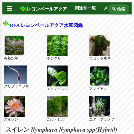
☰
用途別一覧
メーカー別
レヨンベールアクア
🔍 検索
RVA レヨンベールアクア水草図鑑
有茎水草
ホシクサ
ロゼット水草
クリプトコリネ
エキノドルス
アヌビアス
スイレン
こけ・しだ
エアープランツ
Nymphaea Nymphaea spp(Hybrid)
スイレン