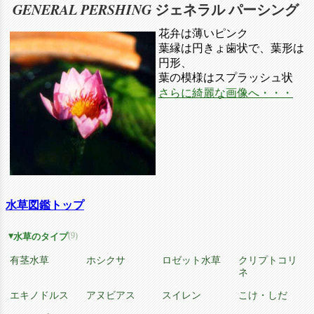
GENERAL PERSHING
ジェネラル パーシング
花弁は薄いピンク
葉縁は円きょ歯状で、葉形は
円形、
葉の模様はスプラッシュ状
さらに綺麗な画像へ・・・
水草図鑑トップ
(9)
水草のタイプ
有茎水草
ホシクサ
ロゼット水草
クリプトコリ
ネ
エキノドルス
アヌビアス
スイレン
こけ・しだ