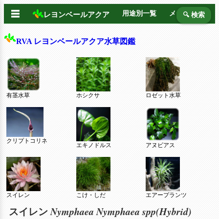
☰
用途別一覧
メーカー別
レヨンベールアクア
🔍 検索
RVA レヨンベールアクア水草図鑑
有茎水草
ホシクサ
ロゼット水草
クリプトコリネ
エキノドルス
アヌビアス
スイレン
こけ・しだ
エアープランツ
Nymphaea Nymphaea spp(Hybrid)
スイレン