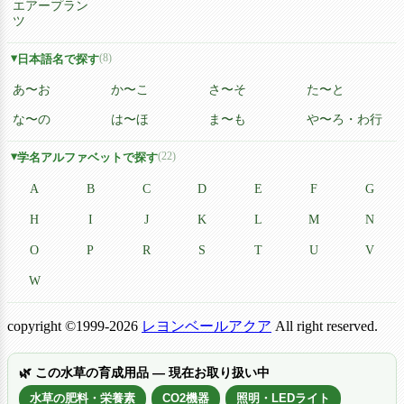
エアープラン
ツ
(8)
日本語名で探す
あ〜お
か〜こ
さ〜そ
た〜と
な〜の
は〜ほ
ま〜も
や〜ろ・わ行
(22)
学名アルファベットで探す
A
B
C
D
E
F
G
H
I
J
K
L
M
N
O
P
R
S
T
U
V
W
copyright ©1999-2026
レヨンベールアクア
All right reserved.
🌿 この水草の育成用品 — 現在お取り扱い中
水草の肥料・栄養素
CO2機器
照明・LEDライト