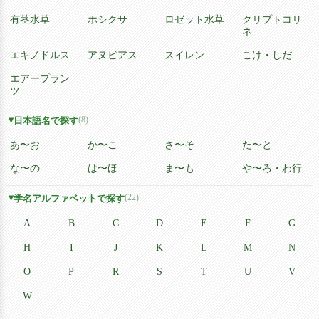
有茎水草
ホシクサ
ロゼット水草
クリプトコリ
ネ
エキノドルス
アヌビアス
スイレン
こけ・しだ
エアープラン
ツ
(8)
日本語名で探す
あ〜お
か〜こ
さ〜そ
た〜と
な〜の
は〜ほ
ま〜も
や〜ろ・わ行
(22)
学名アルファベットで探す
A
B
C
D
E
F
G
H
I
J
K
L
M
N
O
P
R
S
T
U
V
W