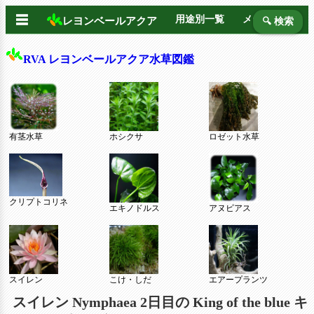
☰
用途別一覧
メーカー別
レヨンベールアクア
🔍 検索
RVA レヨンベールアクア水草図鑑
有茎水草
ホシクサ
ロゼット水草
クリプトコリネ
エキノドルス
アヌビアス
スイレン
こけ・しだ
エアープランツ
スイレン Nymphaea 2日目の King of the blue キ