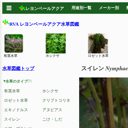
☰
用途別一覧
メーカー別
レヨンベールアクア
RVA レヨンベールアクア水草図鑑
有茎水草
ホシクサ
ロゼット水草
Nymphae
スイレン
水草図鑑トップ
(9)
水草のタイプ
有茎水草
ホシクサ
ロゼット水草
クリプトコリネ
エキノドルス
アヌビアス
スイレン
こけ・しだ