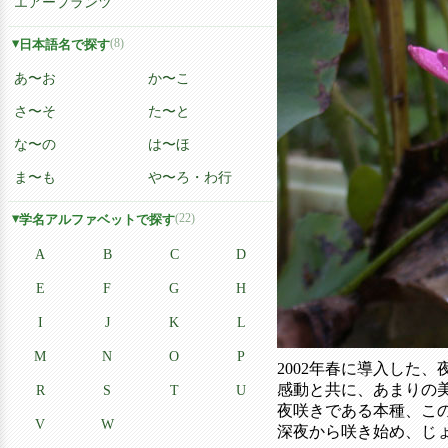
エアープランツ
(8)
日本語名で探す
あ〜お
か〜こ
さ〜そ
た〜と
な〜の
は〜ほ
ま〜も
や〜ろ・わ行
(22)
学名アルファベットで探す
A
B
C
D
E
F
G
H
I
J
K
L
M
N
O
P
2002年春に導入した
感動と共に、あまりの
R
S
T
U
夜咲きである本種、こ
V
W
深夜から咲き始め、じ