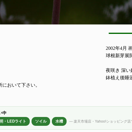
2002年4月 
球根新芽展
夜咲き 深
鉢植え後睡
所において下さい。
い中
明・LEDライト
ソイル
水槽
— 楽天市場店・Yahoo!ショッピング