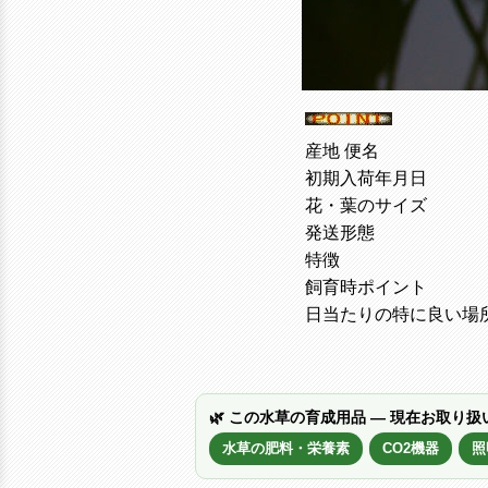
産地 便名
初期入荷年月日
花・葉のサイズ
発送形態
特徴
飼育時ポイント
日当たりの特に良い場
🌿 この水草の育成用品 — 現在お取り扱
水草の肥料・栄養素
CO2機器
照