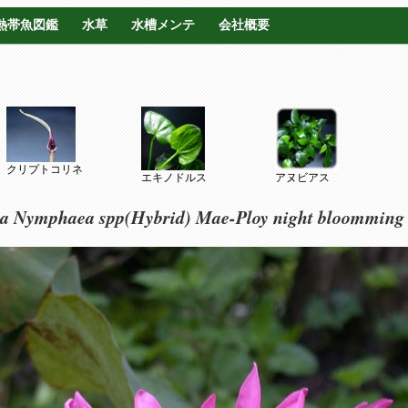
熱帯魚図鑑
水草
水槽メンテ
会社概要
クリプトコリネ
エキノドルス
アヌビアス
a Nymphaea spp(Hybrid)
Mae-Ploy night bloomming