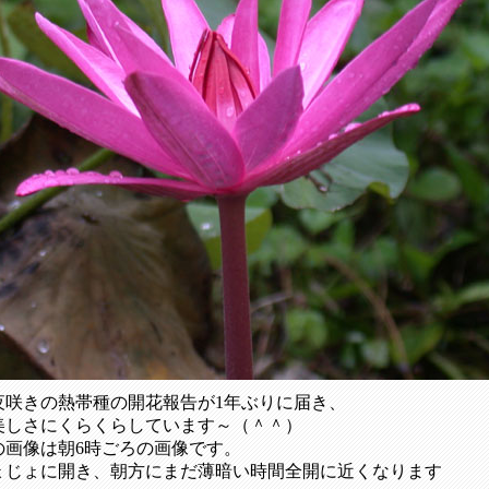
、夜咲きの熱帯種の開花報告が1年ぶりに届き、
美しさにくらくらしています～（＾＾）
の画像は朝6時ごろの画像です。
ょじょに開き、朝方にまだ薄暗い時間全開に近くなります