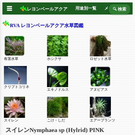
☰
用途別一覧
メーカー別
レヨンベールアクア
🔍 検索
RVA レヨンベールアクア水草図鑑
有茎水草
ホシクサ
ロゼット水草
クリプトコリネ
エキノドルス
アヌビアス
スイレン
こけ・しだ
エアープランツ
スイレンNymphaea sp (Hylrid) PINK