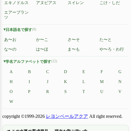
エキノドルス
アヌビアス
スイレン
こけ・しだ
エアープラン
ツ
(8)
日本語名で探す
あ〜お
か〜こ
さ〜そ
た〜と
な〜の
は〜ほ
ま〜も
や〜ろ・わ行
(22)
学名アルファベットで探す
A
B
C
D
E
F
G
H
I
J
K
L
M
N
O
P
R
S
T
U
V
W
copyright ©1999-2026
レヨンベールアクア
All right reserved.