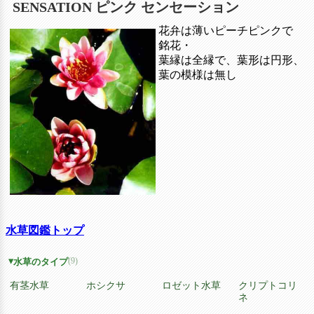
SENSATION ピンク センセーション
花弁は薄いピーチピンクで
銘花・
葉縁は全縁で、葉形は円形、
葉の模様は無し
水草図鑑トップ
(9)
水草のタイプ
有茎水草
ホシクサ
ロゼット水草
クリプトコリ
ネ