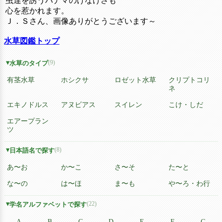
虫達を誘うパナマのけなげさも
心を惹かれます。
Ｊ．Ｓさん、画像ありがとうございます～
水草図鑑トップ
(9)
水草のタイプ
有茎水草
ホシクサ
ロゼット水草
クリプトコリ
ネ
エキノドルス
アヌビアス
スイレン
こけ・しだ
エアープラン
ツ
(8)
日本語名で探す
あ〜お
か〜こ
さ〜そ
た〜と
な〜の
は〜ほ
ま〜も
や〜ろ・わ行
(22)
学名アルファベットで探す
A
B
C
D
E
F
G