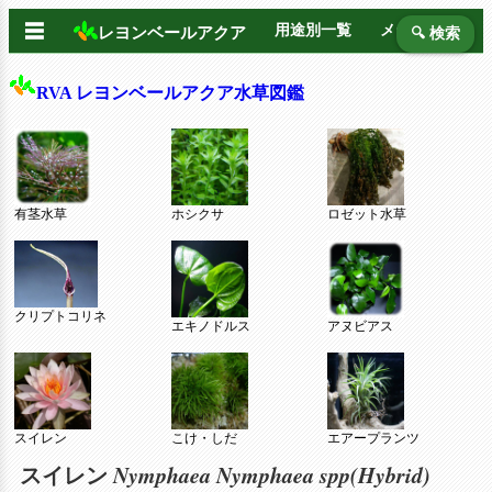
☰
用途別一覧
メーカー別
レヨンベールアクア
🔍 検索
RVA レヨンベールアクア水草図鑑
有茎水草
ホシクサ
ロゼット水草
クリプトコリネ
エキノドルス
アヌビアス
スイレン
こけ・しだ
エアープランツ
Nymphaea Nymphaea spp(Hybrid)
スイレン