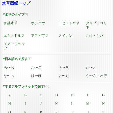
水草図鑑トップ
(9)
水草のタイプ
有茎水草
ホシクサ
ロゼット水草
クリプトコリ
ネ
エキノドルス
アヌビアス
スイレン
こけ・しだ
エアープラン
ツ
(8)
日本語名で探す
あ〜お
か〜こ
さ〜そ
た〜と
な〜の
は〜ほ
ま〜も
や〜ろ・わ行
(22)
学名アルファベットで探す
A
B
C
D
E
F
G
H
I
J
K
L
M
N
O
P
R
S
T
U
V