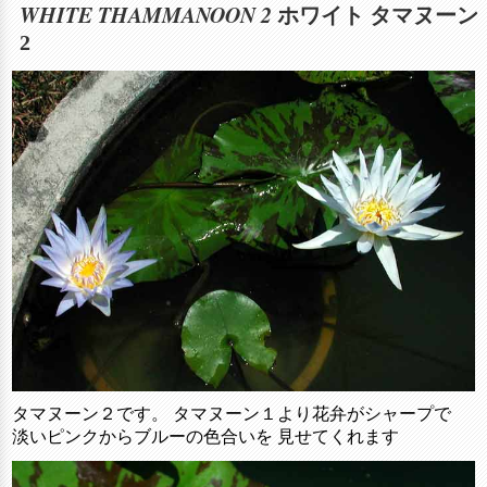
WHITE THAMMANOON 2
ホワイト タマヌーン
2
タマヌーン２です。 タマヌーン１より花弁がシャープで
淡いピンクからブルーの色合いを 見せてくれます