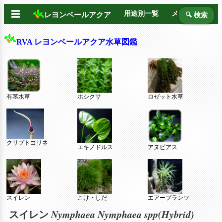
☰
用途別一覧
メーカー別
レヨンベールアクア
🔍 検索
RVA レヨンベールアクア水草図鑑
有茎水草
ホシクサ
ロゼット水草
クリプトコリネ
エキノドルス
アヌビアス
スイレン
こけ・しだ
エアープランツ
Nymphaea Nymphaea spp(Hybrid)
スイレン