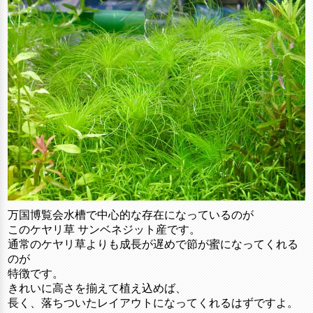
万国博覧会水槽で中心的な存在になっているのが
このケヤリ草 サンベネジット産です。
通常のケヤリ草よりも成長が遅めで節が蜜になってくれる
のが
特徴です。
きれいに高さを揃えて植え込めば、
長く、落ちついたレイアウトになってくれるはずですよ。