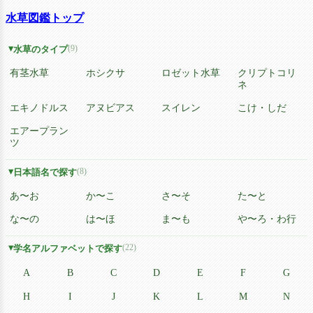
水草図鑑トップ
(9)
水草のタイプ
有茎水草
ホシクサ
ロゼット水草
クリプトコリ
ネ
エキノドルス
アヌビアス
スイレン
こけ・しだ
エアープラン
ツ
(8)
日本語名で探す
あ〜お
か〜こ
さ〜そ
た〜と
な〜の
は〜ほ
ま〜も
や〜ろ・わ行
(22)
学名アルファベットで探す
A
B
C
D
E
F
G
H
I
J
K
L
M
N