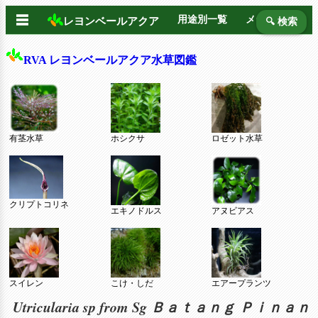
☰
用途別一覧
メーカー別
レヨンベールアクア
🔍 検索
RVA レヨンベールアクア水草図鑑
有茎水草
ホシクサ
ロゼット水草
クリプトコリネ
エキノドルス
アヌビアス
スイレン
こけ・しだ
エアープランツ
Utricularia sp from Sg Ｂａｔａｎｇ Ｐｉｎａｎ