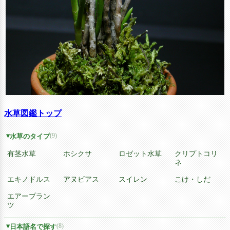
水草図鑑トップ
(9)
水草のタイプ
有茎水草
ホシクサ
ロゼット水草
クリプトコリ
ネ
エキノドルス
アヌビアス
スイレン
こけ・しだ
エアープラン
ツ
(8)
日本語名で探す