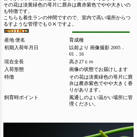
その花は淡黄緑色の萼片に唇弁は農赤紫色でやや大きいの
も特徴です。
こちらも着生ランの仲間ですので、室内で高い場所からつ
るすような管理でもＯＫですよ。
産地 便名
育成種
初期入荷年月日
以前より 画像撮影 2005．
01．16
現在全長
高さ27ｃｍ
入荷形態
画像の状態でお届けします
特徴
その花は淡黄緑色の萼片に唇
弁は農赤紫色でやや大きく香
りがあります。
飼育時ポイント
風通しのよい温かい場所に管
理ください。