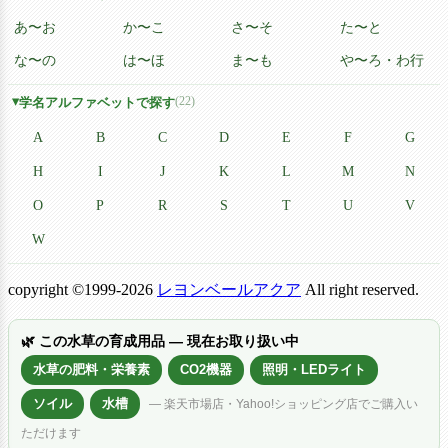
あ〜お
か〜こ
さ〜そ
た〜と
な〜の
は〜ほ
ま〜も
や〜ろ・わ行
(22)
学名アルファベットで探す
A
B
C
D
E
F
G
H
I
J
K
L
M
N
O
P
R
S
T
U
V
W
copyright ©1999-2026
レヨンベールアクア
All right reserved.
🌿 この水草の育成用品 — 現在お取り扱い中
水草の肥料・栄養素
CO2機器
照明・LEDライト
ソイル
水槽
— 楽天市場店・Yahoo!ショッピング店でご購入い
ただけます