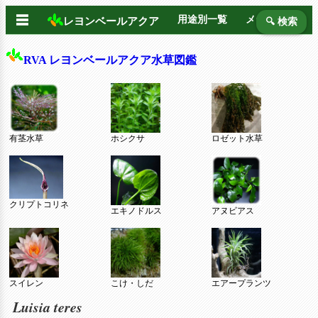
☰
用途別一覧
メーカー別
レヨンベールアクア
🔍 検索
RVA レヨンベールアクア水草図鑑
有茎水草
ホシクサ
ロゼット水草
クリプトコリネ
エキノドルス
アヌビアス
スイレン
こけ・しだ
エアープランツ
Luisia teres