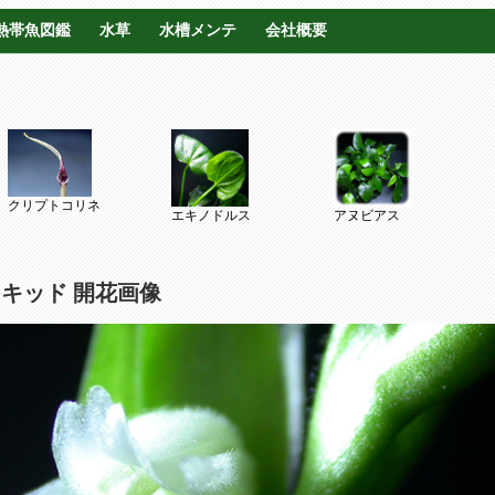
熱帯魚図鑑
水草
水槽メンテ
会社概要
クリプトコリネ
エキノドルス
アヌビアス
キッド 開花画像