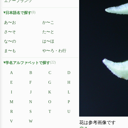
エアープランツ
(8)
日本語名で探す
あ〜お
か〜こ
さ〜そ
た〜と
な〜の
は〜ほ
ま〜も
や〜ろ・わ行
(22)
学名アルファベットで探す
A
B
C
D
E
F
G
H
I
J
K
L
M
N
O
P
R
S
T
U
V
W
花は参考画像です