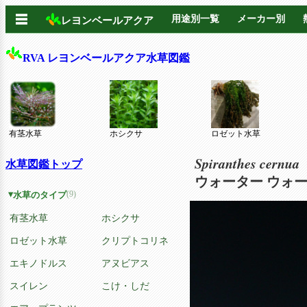
☰
用途別一覧
メーカー別
レヨンベールアクア
RVA レヨンベールアクア水草図鑑
有茎水草
ホシクサ
ロゼット水草
Spiranthes cernua
水草図鑑トップ
ウォーター ウォー
(9)
水草のタイプ
有茎水草
ホシクサ
ロゼット水草
クリプトコリネ
エキノドルス
アヌビアス
スイレン
こけ・しだ