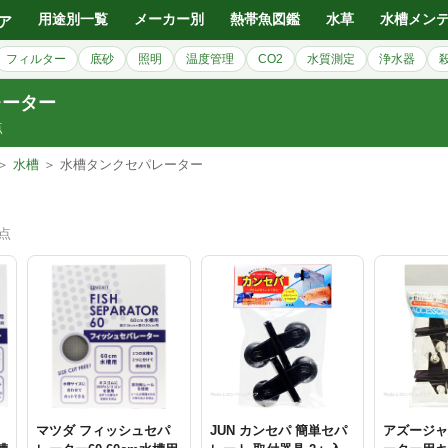
用途別一覧
メーカー別
熱帯魚図鑑
水草
水槽メン
ア
フィルター
底砂
照明
温度管理
CO2
水質測定
浄水器
レーター
点
＞
水槽
＞ 水槽タンクセパレーター
7点
マツダ フィッシュセパ
JUN カンセパ 簡単セパ
アズージャ