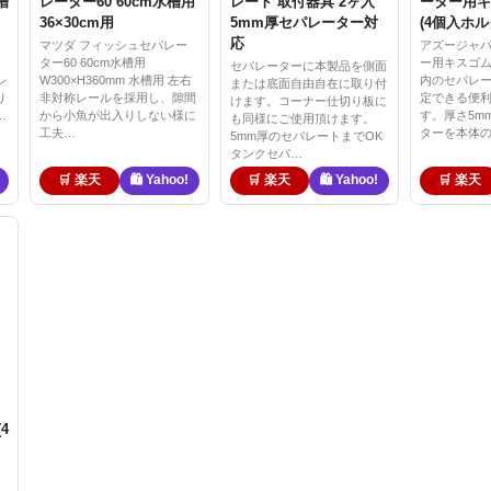
槽
レーター60 60cm水槽用
レート 取付器具 2ヶ入
ーター用キ
36×30cm用
5mm厚セパレーター対
(4個入ホル
応
マツダ フィッシュセパレー
アズージャ
ター60 60cm水槽用
ー用キスゴ
セパレーターに本製品を側面
レ
W300×H360mm 水槽用 左右
内のセパレ
または底面自由自在に取り付
り
非対称レールを採用し、隙間
定できる便
けます。コーナー仕切り板に
…
から小魚が出入りしない様に
す。厚さ5m
も同様にご使用頂けます。
工夫…
ターを本体
5mm厚のセパレートまでOK
タンクセパ…
🛒 楽天
🛍️ Yahoo!
🛒 楽天
🛍️ Yahoo!
🛒 楽天
4