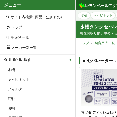
メニュー
レヨンベールアク
水槽
キャビネット
🔍 サイト内検索 (商品・生きもの)
水槽タンクセパ
🏠 トップ
現在お取り扱い中の 7 
📂 用途別一覧
トップ
＞
飼育用品一覧
🏭 メーカー別一覧
📂 用途別に探す
■ セパレーター
水槽
キャビネット
フィルター
底砂
照明
マツダ フィッシュセパ