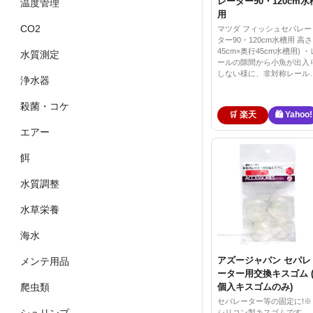
レーター90・120cm水
温度管理
用
CO2
マツダ フィッシュセパレー
ター90・120cm水槽用 高さ
45cm×奥行45cm水槽用) ・
水質測定
ールの隙間から小魚が出入
しない様に、非対称レール
浄水器
殺菌・コケ
🛒 楽天
🛍️ Yahoo!
エアー
餌
水質調整
水草栄養
海水
アズージャパン セパレ
メンテ用品
ーター用交換キスゴム (
個入キスゴムのみ)
爬虫類
セパレーター等の固定に!※
シリコン製キスゴムです。