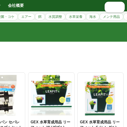
テ
会社概要
🔍 検索
殺菌・コケ
エアー
餌
水質調整
水草栄養
海水
メンテ用品
パン セパレ
GEX 水草育成用品 リー
GEX 水草育成用品 リー