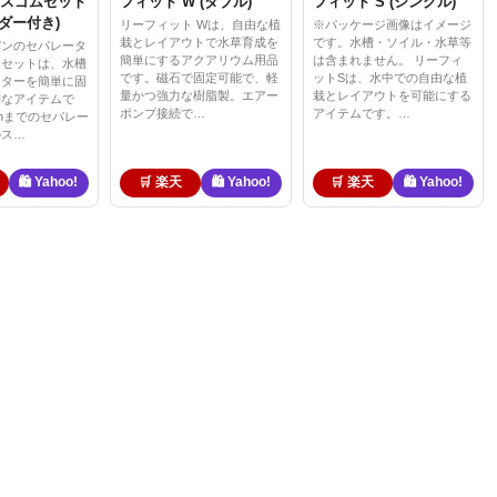
スゴムセット
フィット W (ダブル)
フィット S (シングル)
ダー付き)
リーフィット Wは、自由な植
※パッケージ画像はイメージ
栽とレイアウトで水草育成を
です。水槽・ソイル・水草等
パンのセパレータ
簡単にするアクアリウム用品
は含まれません。 リーフィ
ムセットは、水槽
です。磁石で固定可能で、軽
ットSは、水中での自由な植
ーターを簡単に固
量かつ強力な樹脂製。エアー
栽とレイアウトを可能にする
利なアイテムで
ポンプ接続で…
アイテムです。…
mまでのセパレー
のス…
🛍️ Yahoo!
🛒 楽天
🛍️ Yahoo!
🛒 楽天
🛍️ Yahoo!