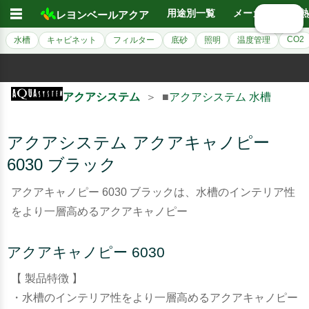
☰
用途別一覧
メーカー別
熱
レヨンベールアクア
🔍 検索
CO2
水槽
キャビネット
フィルター
底砂
照明
温度管理
アクアシステム
＞ ■
アクアシステム 水槽
アクアシステム アクアキャノピー
6030 ブラック
アクアキャノピー 6030 ブラックは、水槽のインテリア性
をより一層高めるアクアキャノピー
アクアキャノピー 6030
【 製品特徴 】
・水槽のインテリア性をより一層高めるアクアキャノピー