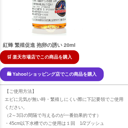
紅蜂 繁殖促進 抱卵の誘い 20ml
🛒 楽天市場店でこの商品を購入
🛍️ Yahoo!ショッピング店でこの商品を購入
【ご使用方法】
エビに元気が無い時・繁殖しにくい際に下記要領でご使用
ください。
（2～3日の間隔で与えるのが一番効果的です）
・45cm以下水槽でのご使用は１回 1/2プッシュ