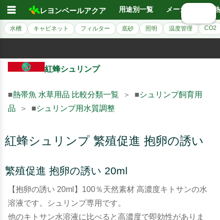
☰
用途別一覧
メーカー別
熱
レヨンベールアクア
🔍 検索
CO2
水槽
キャビネット
フィルター
底砂
照明
温度管理
紅蜂シュリンプ
■
熱帯魚 水草用品 比較分類一覧
＞ ■
シュリンプ飼育用
品
＞ ■
シュリンプ用水質調整
紅蜂シュリンプ 繁殖促進 抱卵の誘い
繁殖促進 抱卵の誘い 20ml
【抱卵の誘い 20ml】100％天然素材 高濃度キトサンの水
溶液です。シュリンプ専用です。
他のキトサン水溶液に比べると高濃度で即効性がありま