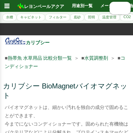
☰
用途別一覧
メーカー別
熱
レヨンベールアクア
🔍 検索
CO2
水槽
キャビネット
フィルター
底砂
照明
温度管理
カリブシー
■
熱帯魚 水草用品 比較分類一覧
＞ ■
水質調整剤
＞ ■
コ
ンディショナー
カリブシー BioMagnetバイオマグネッ
ト
バイオマグネットは、細かい汚れを独自の成分で固めるこ
とができます、
今までにないコンディショナーです。固められた有機物は
バクテリアなどにより分解され、プロテインスキマーなど