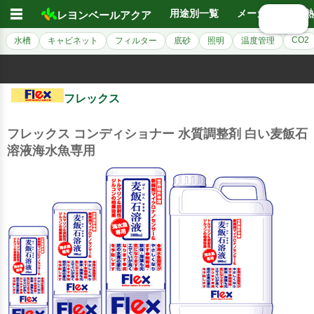
☰
用途別一覧
メーカー別
熱
レヨンベールアクア
🔍 検索
CO2
水槽
キャビネット
フィルター
底砂
照明
温度管理
フレックス
フレックス コンディショナー 水質調整剤 白い麦飯石
溶液海水魚専用