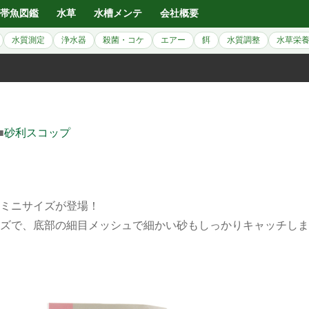
帯魚図鑑
水草
水槽メンテ
会社概要
水質測定
浄水器
殺菌・コケ
エアー
餌
水質調整
水草栄
■
砂利スコップ
ミニサイズが登場！
ズで、底部の細目メッシュで細かい砂もしっかりキャッチしま