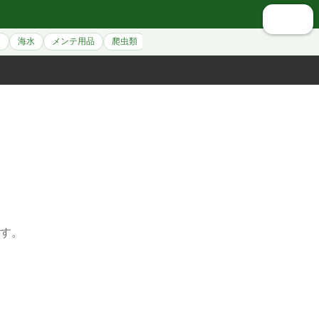
🔍 検索
養
海水
メンテ用品
爬虫類
シュリンプ
アクセサリー
ペット用
す。