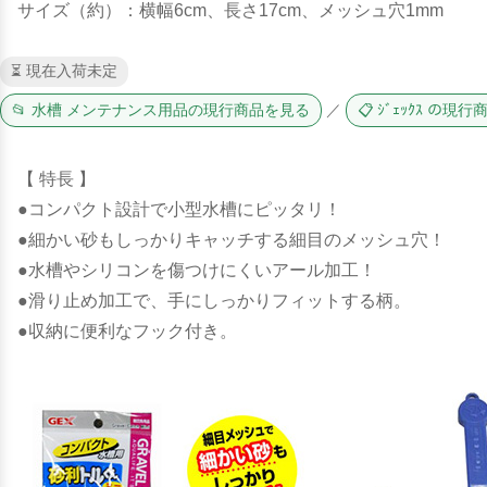
サイズ（約）：横幅6cm、長さ17cm、メッシュ穴1mm
⏳ 現在入荷未定
📂 水槽 メンテナンス用品の現行商品を見る
／
📋 ｼﾞｪｯｸｽ の現
【 特長 】
●コンパクト設計で小型水槽にピッタリ！
●細かい砂もしっかりキャッチする細目のメッシュ穴！
●水槽やシリコンを傷つけにくいアール加工！
●滑り止め加工で、手にしっかりフィットする柄。
●収納に便利なフック付き。