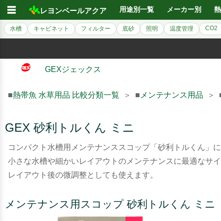
☰
用途別一覧
メーカー別
熱
レヨンベールアクア
CO2
水槽
キャビネット
フィルター
底砂
照明
温度管理
GEXジェックス
■
熱帯魚 水草用品 比較分類一覧
＞ ■
メンテナンス用品
＞ 
GEX 砂利トルくん ミニ
コンパクト水槽用メンテナンススコップ「砂利トルくん」に
小さな水槽や細かいレイアウトのメンテナンスに最適なサイ
レイアウト後の微調整としても使えます。
メンテナンス用スコップ 砂利トルくん ミニ