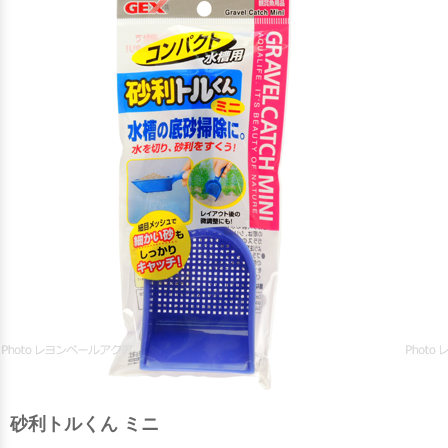
砂利トルくん ミニ