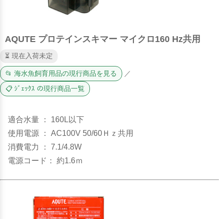
AQUTE プロテインスキマー マイクロ160 Hz共用
⏳ 現在入荷未定
📂 海水魚飼育用品の現行商品を見る
／
📋 ｼﾞｪｯｸｽ の現行商品一覧
適合水量 ： 160L以下
使用電源 ： AC100V 50/60Ｈｚ共用
消費電力 ： 7.1/4.8W
電源コード： 約1.6ｍ