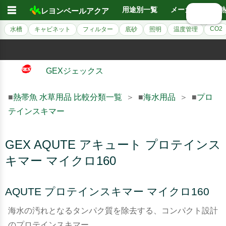
☰
用途別一覧
メーカー別
熱
レヨンベールアクア
🔍 検索
CO2
水槽
キャビネット
フィルター
底砂
照明
温度管理
GEXジェックス
■
熱帯魚 水草用品 比較分類一覧
＞ ■
海水用品
＞ ■
プロ
テインスキマー
GEX AQUTE アキュート プロテインス
キマー マイクロ160
AQUTE プロテインスキマー マイクロ160
海水の汚れとなるタンパク質を除去する、コンパクト設計
のプロテインスキマー。