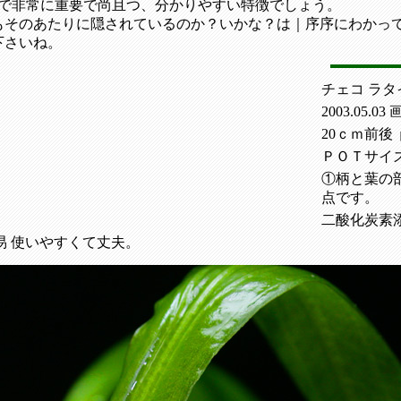
上で非常に重要で尚且つ、分かりやすい特徴でしょう。
もそのあたりに隠されているのか？いかな？は｜序序にわかっ
下さいね。
チェコ ラタ
2003.05.03
20ｃｍ前後
ＰＯＴサイ
①柄と葉の
点です。
二酸化炭素
易 使いやすくて丈夫。