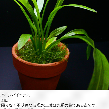
 ”インパイ”です。
2点。
が限りなく不明瞭な点 ②水上葉は丸系の葉である点です。