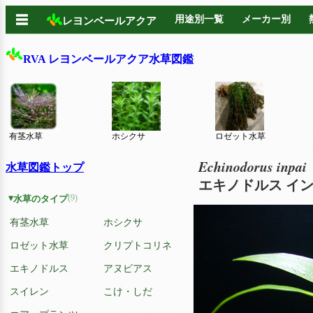
☰
用途別一覧
メーカー別
レヨンベールアクア
RVA レヨンベールアクア水草図鑑
有茎水草
ホシクサ
ロゼット水草
Echinodorus inpai
水草図鑑トップ
エキノドルス イン
(9)
水草のタイプ
有茎水草
ホシクサ
ロゼット水草
クリプトコリネ
エキノドルス
アヌビアス
スイレン
こけ・しだ