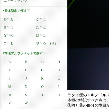
エアープランツ
(8)
日本語名で探す
あ〜お
か〜こ
さ〜そ
た〜と
な〜の
は〜ほ
ま〜も
や〜ろ・わ行
(22)
学名アルファベットで探す
A
B
C
D
E
F
G
H
I
J
K
L
M
N
O
P
R
S
T
U
ラタイ便のエキノドルス
本種の特記すべき点は、
V
W
①柄と葉の部分の境目