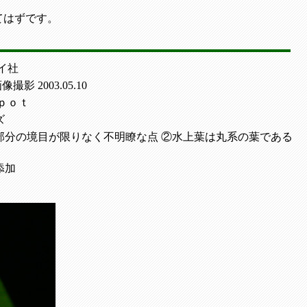
てはずです。
イ社
 画像撮影 2003.05.10
 ｐｏｔ
ズ
部分の境目が限りなく不明瞭な点 ②水上葉は丸系の葉である
添加