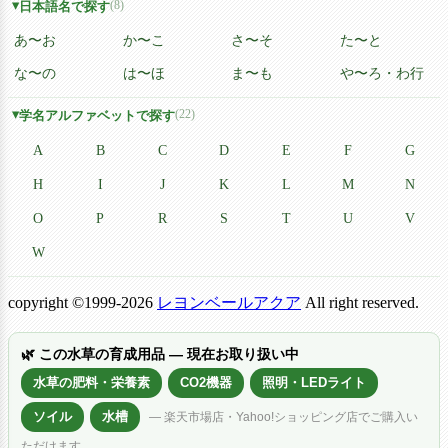
(8)
日本語名で探す
あ〜お
か〜こ
さ〜そ
た〜と
な〜の
は〜ほ
ま〜も
や〜ろ・わ行
(22)
学名アルファベットで探す
A
B
C
D
E
F
G
H
I
J
K
L
M
N
O
P
R
S
T
U
V
W
copyright ©1999-2026
レヨンベールアクア
All right reserved.
🌿 この水草の育成用品 — 現在お取り扱い中
水草の肥料・栄養素
CO2機器
照明・LEDライト
ソイル
水槽
— 楽天市場店・Yahoo!ショッピング店でご購入い
ただけます