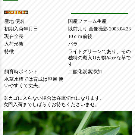
産地 便名
国産ファーム生産
初期入荷年月日
以前より 画像撮影 2003.04.23
現在全長
10ｃｍ前後
入荷形態
バラ
特徴
ライトグリーンであり、その
独特の斑入りが鮮やかな草で
す
飼育時ポイント
二酸化炭素添加
水草水槽では育成は容易 使
いやすくて丈夫。
※カゴに入らない場合は在庫切れになります。
次回入荷までしばらくお待ちくださいませ。