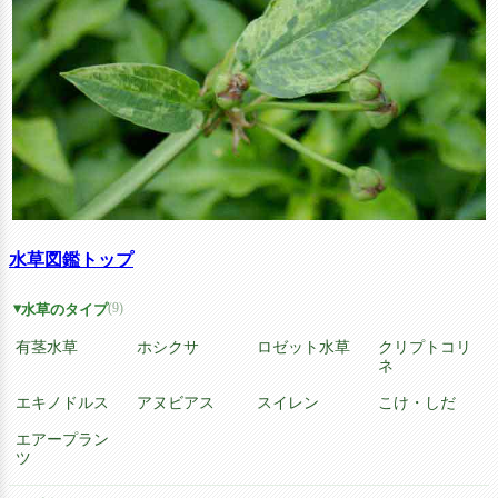
水草図鑑トップ
(9)
水草のタイプ
有茎水草
ホシクサ
ロゼット水草
クリプトコリ
ネ
エキノドルス
アヌビアス
スイレン
こけ・しだ
エアープラン
ツ