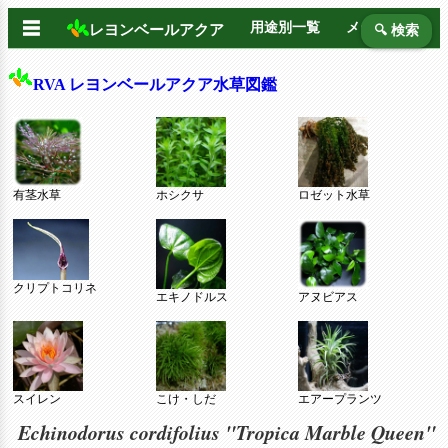
☰
用途別一覧
メーカー別
レヨンベールアクア
🔍 検索
RVA レヨンベールアクア水草図鑑
有茎水草
ホシクサ
ロゼット水草
クリプトコリネ
エキノドルス
アヌビアス
スイレン
こけ・しだ
エアープランツ
Echinodorus cordifolius "Tropica Marble Queen"