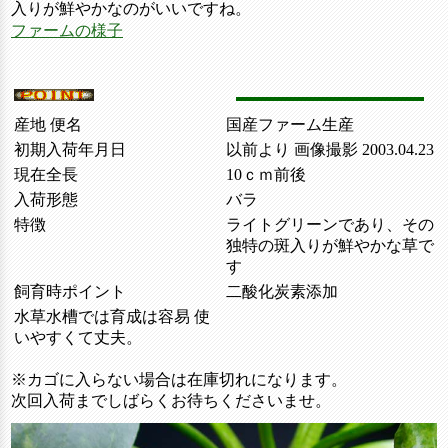
入りが鮮やかなのがいいですね。
ファームの様子
産地 便名
国産ファーム生産
初期入荷年月日
以前より 画像撮影 2003.04.23
現在全長
10ｃｍ前後
入荷形態
バラ
特徴
ライトグリーンであり、その
独特の斑入りが鮮やかな草で
す
飼育時ポイント
二酸化炭素添加
水草水槽では育成は容易 使
いやすくて丈夫。
※カゴに入らない場合は在庫切れになります。
次回入荷までしばらくお待ちくださいませ。