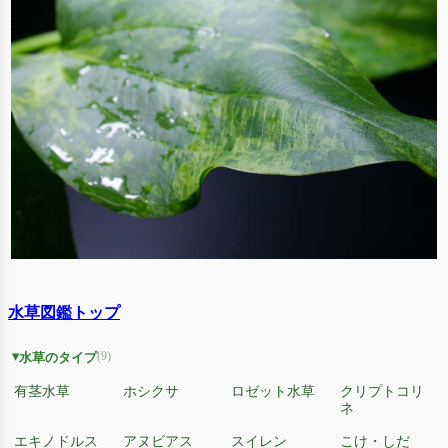
水草図鑑トップ
(9)
水草のタイプ
有茎水草
ホシクサ
ロゼット水草
クリプトコリ
ネ
エキノドルス
アヌビアス
スイレン
こけ・しだ