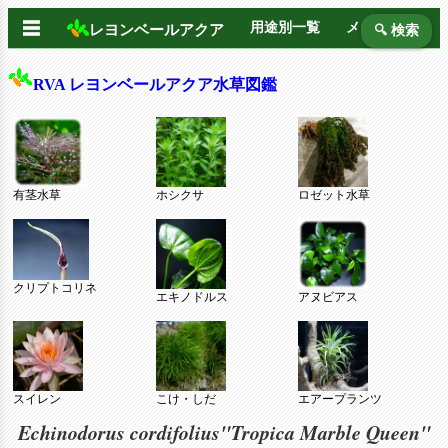
☰
用途別一覧
メーカー別
レヨンベールアクア
🔍 検索
RVA レヨンベールアクア水草図鑑
有茎水草
ホシクサ
ロゼット水草
クリプトコリネ
エキノドルス
アヌビアス
スイレン
こけ・しだ
エアープランツ
Echinodorus cordifolius"Tropica Marble Queen"