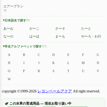
エアープラン
ツ
(8)
日本語名で探す
あ〜お
か〜こ
さ〜そ
た〜と
な〜の
は〜ほ
ま〜も
や〜ろ・わ行
(22)
学名アルファベットで探す
A
B
C
D
E
F
G
H
I
J
K
L
M
N
O
P
R
S
T
U
V
W
copyright ©1999-2026
レヨンベールアクア
All right reserved.
🌿 この水草の育成用品 — 現在お取り扱い中