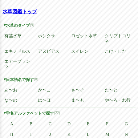
水草図鑑トップ
(9)
水草のタイプ
有茎水草
ホシクサ
ロゼット水草
クリプトコリ
ネ
エキノドルス
アヌビアス
スイレン
こけ・しだ
エアープラン
ツ
(8)
日本語名で探す
あ〜お
か〜こ
さ〜そ
た〜と
な〜の
は〜ほ
ま〜も
や〜ろ・わ行
(22)
学名アルファベットで探す
A
B
C
D
E
F
G
H
I
J
K
L
M
N