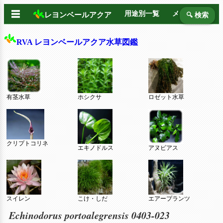
☰
用途別一覧
メーカー別
レヨンベールアクア
🔍 検索
RVA レヨンベールアクア水草図鑑
有茎水草
ホシクサ
ロゼット水草
クリプトコリネ
エキノドルス
アヌビアス
スイレン
こけ・しだ
エアープランツ
Echinodorus portoalegrensis 0403-023