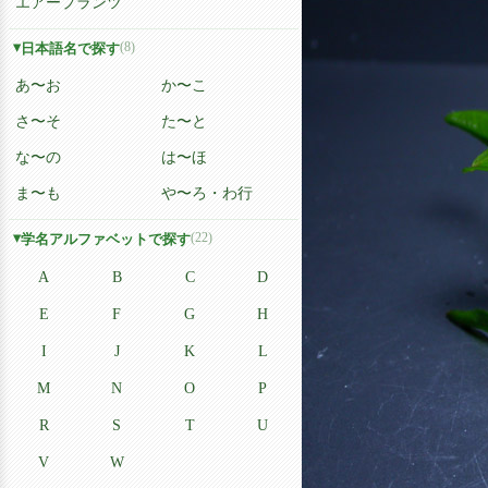
エアープランツ
(8)
日本語名で探す
あ〜お
か〜こ
さ〜そ
た〜と
な〜の
は〜ほ
ま〜も
や〜ろ・わ行
(22)
学名アルファベットで探す
A
B
C
D
E
F
G
H
I
J
K
L
M
N
O
P
R
S
T
U
V
W