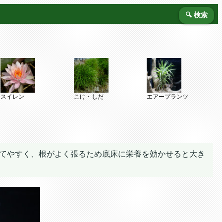
🔍 検索
スイレン
こけ・しだ
エアープランツ
てやすく、根がよく張るため底床に栄養を効かせると大き