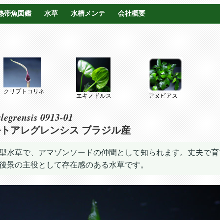
熱帯魚図鑑
水草
水槽メンテ
会社概要
クリプトコリネ
エキノドルス
アヌビアス
legrensis 0913-01
ルトアレグレンシス ブラジル産
型水草で、アマゾンソードの仲間として知られます。丈夫で育
後景の主役として存在感のある水草です。