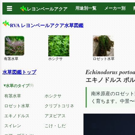
☰
用途別一覧
メーカー別
レヨンベールアクア
RVA レヨンベールアクア水草図鑑
有茎水草
ホシクサ
ロゼット水草
Echinodorus portoa
水草図鑑トップ
エキノドルス ポ
(9)
水草のタイプ
南米原産のロゼット
有茎水草
ホシクサ
く育ちます。中景〜
ロゼット水草
クリプトコリネ
エキノドルス
アヌビアス
スイレン
こけ・しだ