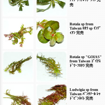
売
Rotala sp from
Taiwan ﾛﾀﾗ sp ｲﾝﾃﾞ
ｨｱﾝ
完売
Rotala sp "GOIAS"
from Taiwan ｺﾞｲｱｽ
ﾄﾞﾜｰﾌﾛﾀﾗ
完売
Ludwigia sp from
Taiwan ﾊﾟﾝﾀﾅｰﾙ ﾚｯ
ﾄﾞﾋﾟﾝﾈｲﾄ
完売