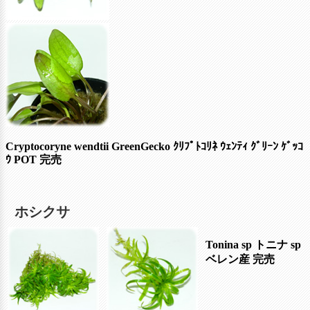
Cryptocoryne wendtii GreenGecko ｸﾘﾌﾟﾄｺﾘﾈ ｳｪﾝﾃｨ ｸﾞﾘｰﾝ ｹﾞｯｺ
ｳ POT
完売
ホシクサ
Tonina sp トニナ sp
ベレン産
完売