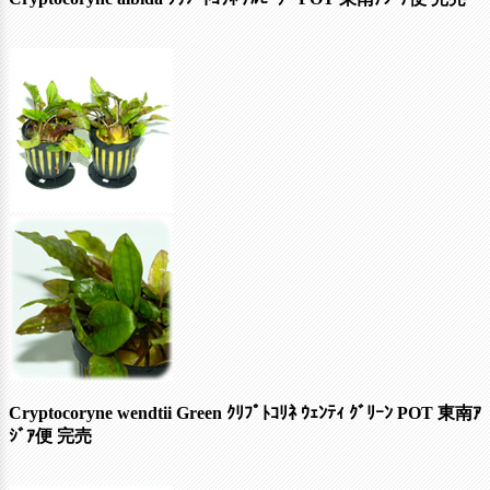
Cryptocoryne wendtii Green ｸﾘﾌﾟﾄｺﾘﾈ ｳｪﾝﾃｨ ｸﾞﾘｰﾝ POT 東南ｱ
ｼﾞｱ便
完売