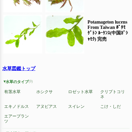
Potamageton lucens
From Taiwan ﾎﾟﾀﾓ
ｹﾞﾄﾝ ﾙｰｹﾝｽ(中国ｶﾞｼ
ｬﾓｸ)
完売
水草図鑑トップ
(9)
水草のタイプ
有茎水草
ホシクサ
ロゼット水草
クリプトコリ
ネ
エキノドルス
アヌビアス
スイレン
こけ・しだ
エアープラン
ツ