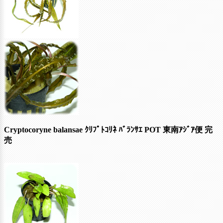
Cryptocoryne balansae ｸﾘﾌﾟﾄｺﾘﾈ ﾊﾞﾗﾝｻｴ POT 東南ｱｼﾞｱ便
完
売