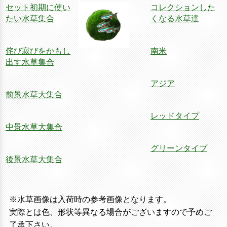
セット初期に使い
コレクションした
たい水草集合
くなる水草達
侘び寂びをかもし
南米
出す水草集合
アジア
前景水草大集合
レッドタイプ
中景水草大集合
グリーンタイプ
後景水草大集合
※水草画像は入荷時の参考画像となります。
実際とは色、形状等異なる場合がございますので予めご
了承下さい。