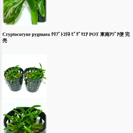
Cryptocoryne pygmaea ｸﾘﾌﾟﾄｺﾘﾈ ﾋﾟｸﾞﾏｴｱ POT 東南ｱｼﾞｱ便
完
売