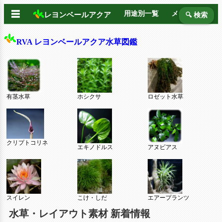
☰
用途別一覧
メーカー別
レヨンベールアクア
🔍 検索
RVA レヨンベールアクア水草図鑑
有茎水草
ホシクサ
ロゼット水草
クリプトコリネ
エキノドルス
アヌビアス
スイレン
こけ・しだ
エアープランツ
水草・レイアウト素材 新着情報