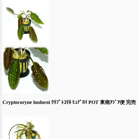
Cryptocoryne hudoroi ｸﾘﾌﾟﾄｺﾘﾈ ﾋｭﾃﾞﾛｲ POT 東南ｱｼﾞｱ便
完売