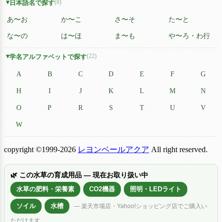
(8)
日本語名で探す
あ〜お
か〜こ
さ〜そ
た〜と
な〜の
は〜ほ
ま〜も
や〜ろ・わ行
(22)
学名アルファベットで探す
A
B
C
D
E
F
G
H
I
J
K
L
M
N
O
P
R
S
T
U
V
W
copyright ©1999-2026
レヨンベールアクア
All right reserved.
🌿 この水草の育成用品 — 現在お取り扱い中
水草の肥料・栄養素
CO2機器
照明・LEDライト
ソイル
水槽
— 楽天市場店・Yahoo!ショッピング店でご購入い
ただけます