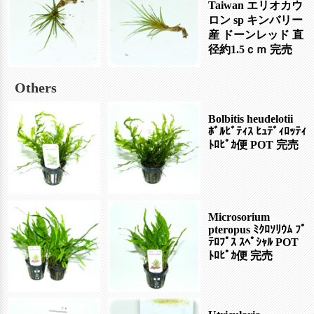
Taiwan エリオカウ
ロン sp キンバリー
産 ドーンレッド 直
径約1.5ｃｍ
完売
Others
Bolbitis heudelotii
ﾎﾞﾙﾋﾞﾃｨｽ ﾋｭﾃﾞｨﾛｯﾃｨ
ﾄﾛﾋﾟｶ便 POT
完売
Microsorium
pteropus ﾐｸﾛｿﾘｳﾑ ﾌﾟ
ﾃﾛﾌﾟｽ ｽﾍﾟｼｬﾙ POT
ﾄﾛﾋﾟｶ便
完売