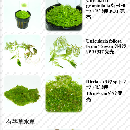
Utricularia
graminifolia ｳｫｰﾀｰﾛ
ｰﾝ ﾄﾛﾋﾟｶ便 POT
完
売
Utricularia foliosa
From Taiwan ｳﾄﾘｸﾗ
ﾘｱ ﾌｫﾘｵｻ
完売
Riccia sp ﾘｼｱ sp ﾄﾞﾜ
ｰﾌ ﾄﾛﾋﾟｶ便
10cm×6cmﾊﾟｯｸ
完
売
有茎草水草