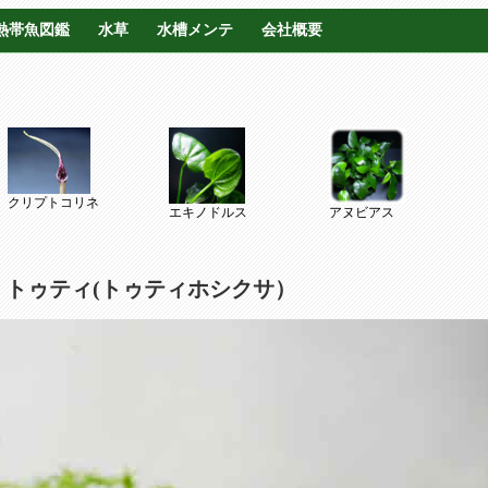
熱帯魚図鑑
水草
水槽メンテ
会社概要
クリプトコリネ
エキノドルス
アヌビアス
p トゥティ(トゥティホシクサ）