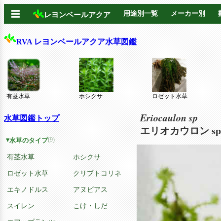
☰
用途別一覧
メーカー別
レヨンベールアクア
RVA レヨンベールアクア水草図鑑
有茎水草
ホシクサ
ロゼット水草
Eriocaulon sp
水草図鑑トップ
エリオカウロン s
(9)
水草のタイプ
有茎水草
ホシクサ
ロゼット水草
クリプトコリネ
エキノドルス
アヌビアス
スイレン
こけ・しだ