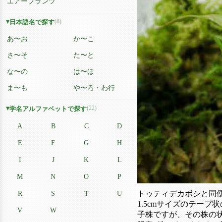
エアープランツ
(8)
日本語名で探す
あ〜お
か〜こ
さ〜そ
た〜と
な〜の
は〜ほ
ま〜も
や〜ろ・わ行
(22)
学名アルファベットで探す
A
B
C
D
E
F
G
H
I
J
K
L
M
N
O
P
R
S
T
U
トゥティデカボシと同
1.5cmサイズのテー
V
W
子株ですが、その株の