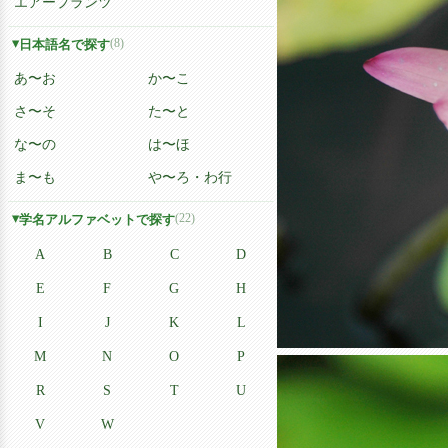
エアープランツ
(8)
日本語名で探す
あ〜お
か〜こ
さ〜そ
た〜と
な〜の
は〜ほ
ま〜も
や〜ろ・わ行
(22)
学名アルファベットで探す
A
B
C
D
E
F
G
H
I
J
K
L
M
N
O
P
R
S
T
U
V
W