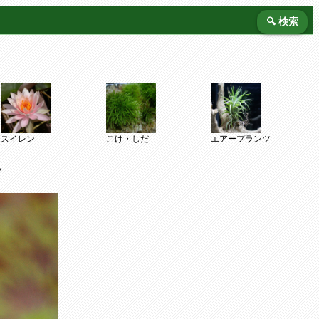
🔍 検索
スイレン
こけ・しだ
エアープランツ
ー