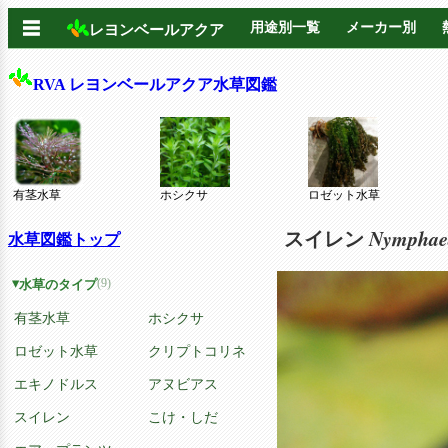
☰
用途別一覧
メーカー別
レヨンベールアクア
RVA レヨンベールアクア水草図鑑
有茎水草
ホシクサ
ロゼット水草
Nymphae
スイレン
水草図鑑トップ
(9)
水草のタイプ
有茎水草
ホシクサ
ロゼット水草
クリプトコリネ
エキノドルス
アヌビアス
スイレン
こけ・しだ