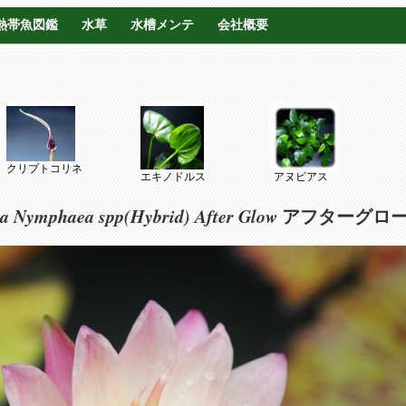
熱帯魚図鑑
水草
水槽メンテ
会社概要
クリプトコリネ
エキノドルス
アヌビアス
a Nymphaea spp(Hybrid)
After Glow
アフターグロ