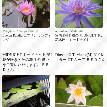
Nymphaea
'Evelyn Randig'
Nymphaea
'Midnight'
Evelyn Randig エブリン ランディ
室内水槽育成の MIDNIGHT 第2
ング
花比較～ ミッドナイト
MIDNIGHT ミッドナイト 第2
Director G.T. Moore(M) ダイレ
花が咲き・その花弁の 違い
クター GT ムーア ＲＥＤさん
をご覧いただけます。 ＲＥ
Ｄさん