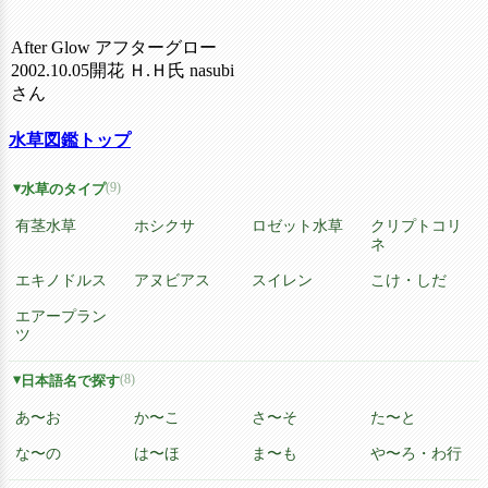
After Glow アフターグロー
2002.10.05開花 Ｈ.Ｈ氏 nasubi
さん
水草図鑑トップ
(9)
水草のタイプ
有茎水草
ホシクサ
ロゼット水草
クリプトコリ
ネ
エキノドルス
アヌビアス
スイレン
こけ・しだ
エアープラン
ツ
(8)
日本語名で探す
あ〜お
か〜こ
さ〜そ
た〜と
な〜の
は〜ほ
ま〜も
や〜ろ・わ行