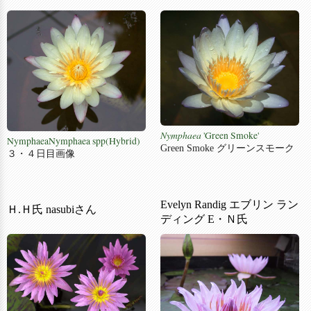
Nymphaea
'Green Smoke'
NymphaeaNymphaea spp(Hybrid)
Green Smoke グリーンスモーク
３・４日目画像
Evelyn Randig エブリン ラン
Ｈ.Ｈ氏 nasubiさん
ディング E・Ｎ氏