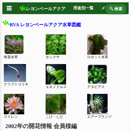
☰
用途別一覧
メーカー別
レヨンベールアクア
🔍 検索
RVA レヨンベールアクア水草図鑑
有茎水草
ホシクサ
ロゼット水草
クリプトコリネ
エキノドルス
アヌビアス
スイレン
こけ・しだ
エアープランツ
2002年の開花情報 会員様編