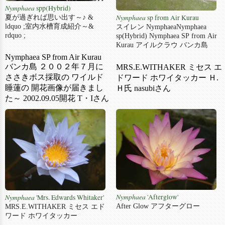
Nymphaea
spp(Hybrid)
Nymphaea
sp from Air Kurau
夏が過ぎれば思い出す～♪ &
ldquo ;室内水槽育成紹介～&
スイレン NymphaeaNymphaea
rdquo ;
sp(Hybrid) Nymphaea SP from Air
Kurau アイルクラウ バンカ島
Nymphaea SP from Air Kurau
バンカ島 ２００２年７月に
MRS.E.WITHAKER ミセス エ
ささきボス採取の ワイルド
ドワード ホワイタッカー Ｈ.
睡蓮の 開花画像が届きまし
Ｈ氏 nasubiさん
た～ 2002.09.05開花 T・Iさん
Nymphaea
'Afterglow'
Nymphaea
'Mrs. Edwards Whitaker'
After Glow アフターグロー
MRS.E.WITHAKER ミセス エド
ワード ホワイタッカー