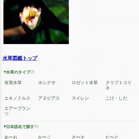
水草図鑑トップ
(9)
水草のタイプ
有茎水草
ホシクサ
ロゼット水草
クリプトコリ
ネ
エキノドルス
アヌビアス
スイレン
こけ・しだ
エアープラン
ツ
(8)
日本語名で探す
あ〜お
か〜こ
さ〜そ
た〜と