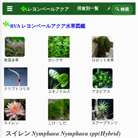
☰
用途別一覧
メーカー別
レヨンベールアクア
🔍 検索
RVA レヨンベールアクア水草図鑑
有茎水草
ホシクサ
ロゼット水草
クリプトコリネ
エキノドルス
アヌビアス
スイレン
こけ・しだ
エアープランツ
Nymphaea Nymphaea spp(Hybrid)
スイレン