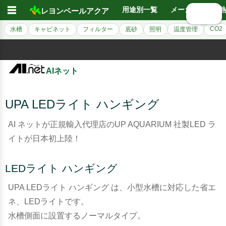
☰
用途別一覧
メーカー別
熱
レヨンベールアクア
🔍 検索
CO2
水槽
キャビネット
フィルター
底砂
照明
温度管理
AIネット
UPA LEDライト ハンギング
AI ネットが正規輸入代理店のUP AQUARIUM 社製LED ラ
イトが日本初上陸！
LEDライト ハンギング
UPA LEDライト ハンギング は、小型水槽に対応した省エ
ネ、LEDライトです。
水槽側面に設置するノーマルタイプ。