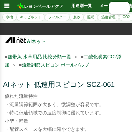
☰
用途別一覧
メーカー別
熱
レヨンベールアクア
🔍 検索
CO2
水槽
キャビネット
フィルター
底砂
照明
温度管理
AIネット
■
熱帯魚 水草用品 比較分類一覧
＞ ■
二酸化炭素CO2添
加
＞ ■
流量調節スピコン ボールバルブ
AIネット 低速用スピコン SCZ-061
優れた流量特性
・流量調節範囲が大きく、微調整が容易です。
・特に低速領域での速度制御に優れています。
小型・軽量
・配管スペースを大幅に縮小できます。