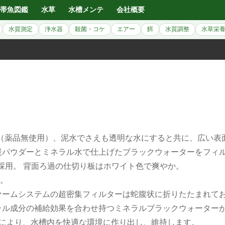
帯魚図鑑
水草
水槽メンテ
会社概要
水質測定
浄水器
殺菌・コケ
エアー
餌
水質調整
水草栄
（薬品無使用）、泥水でさえも透明な水にすると共に、広い表
炭パウダーとミネラル水で仕上げたブラックウォーターをフィ
採用。 背面ろ過の仕切り板はホワイト色で爽やか。
。
ァームシステムの超密集フィルターは蛇腹状に折りたたまれて
ラル成分の補給効果を合わせ持つミネラルブラックウォーター
きにより、水槽内を快適な環境に作り出し、維持します。