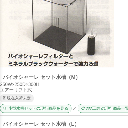
バイオシャーレ セット水槽（M）
250W×250D×300H
エアーリフト式
⏳ 現在入荷未定
📂 小型水槽セットの現行商品を見る
／
📋 ｱｸｱ工房 の現行商品一
バイオシャーレ セット水槽（L）