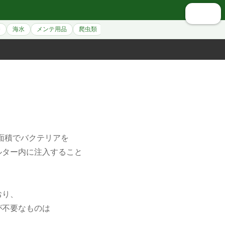
🔍 検索
養
海水
メンテ用品
爬虫類
シュリンプ
アクセサリー
ペット用
面積でバクテリアを
ルター内に注入すること
おり、
が不要なものは