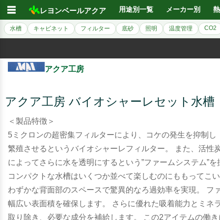
☰
用途別一覧
メーカー別
熱
レヨンベールアクア
CO2
水槽
キャビネット
フィルター
底砂
照明
温度管理
アクア工房
アクア工房 バイオシャーレセット水槽
＜製品特徴＞
5ミクロンの超密集フィルターにより、コケの発生を抑制し
繁殖させるというバイオシャーレフィルター。 また、活性
によってさらに水を透明にするという”ファームシステム”を
コンパクトな水槽はいくつか並べて楽しむのにももってこい
わずかな背面部のスペースで驚異的なろ過効率を実現。 フ
幅広い表面積を確保します。 さらに優れた吸着能力とミネ
取り除き、必要な成分を補給します。 この2アイテムの働