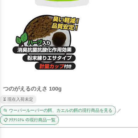
つのがえるのえさ 100g
⏳ 現在入荷未定
📂 ウーパールーパーの餌、カエルの餌の現行商品を見る
／
📋 ｱｸｱｼｽﾃﾑ の現行商品一覧