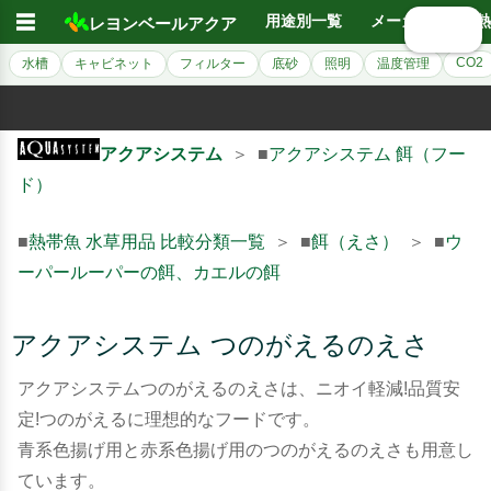
☰
用途別一覧
メーカー別
熱
レヨンベールアクア
🔍 検索
CO2
水槽
キャビネット
フィルター
底砂
照明
温度管理
アクアシステム
＞ ■
アクアシステム 餌（フー
ド）
■
熱帯魚 水草用品 比較分類一覧
＞ ■
餌（えさ）
＞ ■
ウ
ーパールーパーの餌、カエルの餌
アクアシステム つのがえるのえさ
アクアシステムつのがえるのえさは、ニオイ軽減!品質安
定!つのがえるに理想的なフードです。
青系色揚げ用と赤系色揚げ用のつのがえるのえさも用意し
ています。