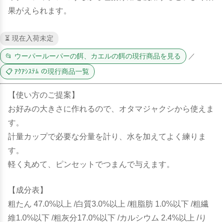
果がえられます。
⏳ 現在入荷未定
📂 ウーパールーパーの餌、カエルの餌の現行商品を見る
／
📋 ｱｸｱｼｽﾃﾑ の現行商品一覧
【使い方のご提案】
お好みの大きさに作れるので、オタマジャクシから使えま
す。
計量カップで必要な分量を計り、水を加えてよく練りま
す。
軽く丸めて、ピンセットでつまんで与えます。
【成分表】
粗たん 47.0%以上 /白質3.0%以上 /粗脂肪 1.0%以下 /粗繊
維1.0%以下 /粗灰分17.0%以下 /カルシウム 2.4%以上 /り