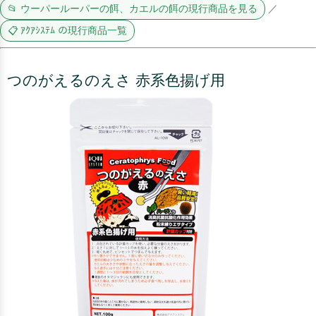
📂 ウーパールーパーの餌、カエルの餌の現行商品を見る
／
📋 ｱｸｱｼｽﾃﾑ の現行商品一覧
つのがえるのえさ 赤系色揚げ用