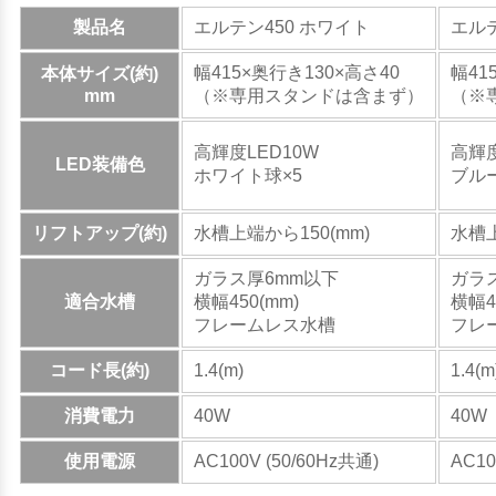
製品名
エルテン450 ホワイト
エル
幅415×奥行き130×高さ40
幅41
本体サイズ(約)
mm
（※専用スタンドは含まず）
（※
高輝度LED10W
高輝度
LED装備色
ホワイト球×5
ブルー
リフトアップ(約)
水槽上端から150(mm)
水槽上
ガラス厚6mm以下
ガラ
適合水槽
横幅450(mm)
横幅4
フレームレス水槽
フレ
コード長(約)
1.4(m)
1.4(m
消費電力
40W
40W
使用電源
AC100V (50/60Hz共通)
AC10