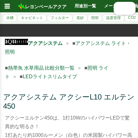
☰
用途別一覧
メーカー別
熱
レヨンベールアクア
🔍 検索
CO2
水槽
キャビネット
フィルター
底砂
照明
温度管理
アクアシステム
＞ ■
アクアシステム ライト・
照明
■
熱帯魚 水草用品 比較分類一覧
＞ ■
照明 ライ
ト
＞ ■
LEDライトスリムタイプ
アクアシステム アクシーL10 エルテン
450
アクシーエルテン450は、1灯10WのハイパワーLEDで驚
異的な明るさ！
1灯あたり約1000ルーメン（白色）の米国製ハイパワー高