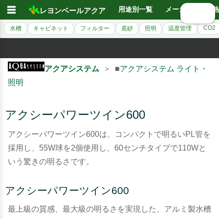
☰
用途別一覧
メーカー別
熱
レヨンベールアクア
🔍 検索
CO2
水槽
キャビネット
フィルター
底砂
照明
温度管理
アクアシステム
＞ ■
アクアシステム ライト・
照明
アクシーパワーツイン600
アクシーパワーツイン600は、コンパクトで明るいPL管を
採用し、55W球を2個使用し、60センチタイプで110Wと
いう驚きの明るさです。
アクシーパワーツイン600
最上級の質感、最大級の明るさを実現した、アルミ製水槽