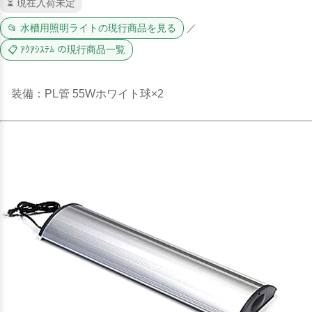
⏳ 現在入荷未定
📂 水槽用照明ライトの現行商品を見る
／
📋 ｱｸｱｼｽﾃﾑ の現行商品一覧
装備：PL管 55Wホワイト球×2