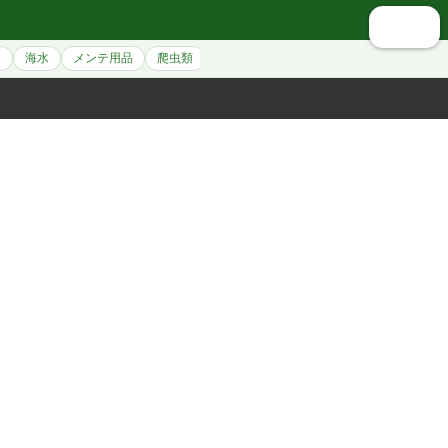
🔍 検索
養
海水
メンテ用品
爬虫類
シュリンプ
アクセサリー
ペット用