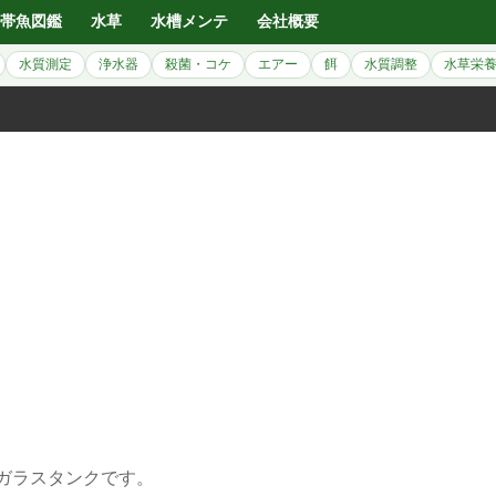
帯魚図鑑
水草
水槽メンテ
会社概要
水質測定
浄水器
殺菌・コケ
エアー
餌
水質調整
水草栄
ルガラスタンクです。