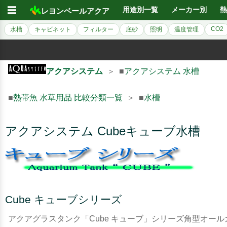
☰
用途別一覧
メーカー別
熱
レヨンベールアクア
CO2
水槽
キャビネット
フィルター
底砂
照明
温度管理
アクアシステム
＞ ■
アクアシステム 水槽
■
熱帯魚 水草用品 比較分類一覧
＞ ■
水槽
アクアシステム Cubeキューブ水槽
Cube キューブシリーズ
アクアグラスタンク「Cube キューブ」シリーズ角型オー