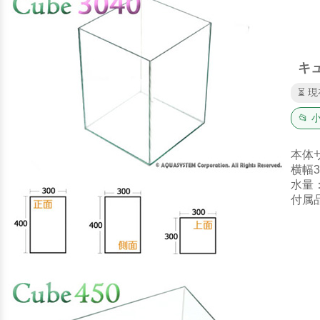
キュ
⏳ 
📂
本体
横幅3
水量
付属