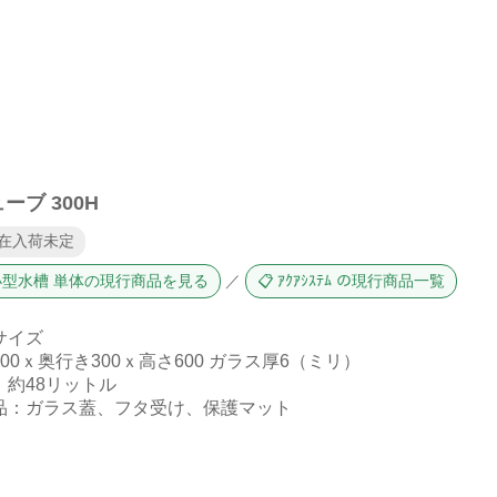
ーブ 300H
現在入荷未定
 小型水槽 単体の現行商品を見る
／
📋 ｱｸｱｼｽﾃﾑ の現行商品一覧
サイズ
00ｘ奥行き300ｘ高さ600 ガラス厚6（ミリ）
：約48リットル
品：ガラス蓋、フタ受け、保護マット