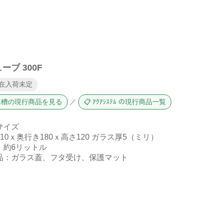
ーブ 300F
現在入荷未定
 水槽の現行商品を見る
／
📋 ｱｸｱｼｽﾃﾑ の現行商品一覧
サイズ
10ｘ奥行き180ｘ高さ120 ガラス厚5（ミリ）
：約6リットル
品：ガラス蓋、フタ受け、保護マット