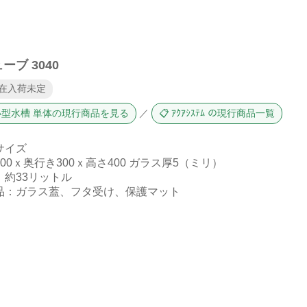
ーブ 3040
現在入荷未定
 小型水槽 単体の現行商品を見る
／
📋 ｱｸｱｼｽﾃﾑ の現行商品一覧
サイズ
00ｘ奥行き300ｘ高さ400 ガラス厚5（ミリ）
：約33リットル
品：ガラス蓋、フタ受け、保護マット