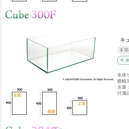
キュ
⏳ 
📂
本体
横幅3
水量
付属