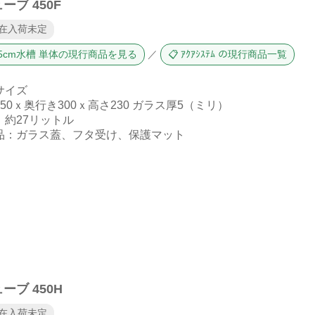
ーブ 450F
現在入荷未定
 45cm水槽 単体の現行商品を見る
／
📋 ｱｸｱｼｽﾃﾑ の現行商品一覧
サイズ
50ｘ奥行き300ｘ高さ230 ガラス厚5（ミリ）
：約27リットル
品：ガラス蓋、フタ受け、保護マット
ーブ 450H
現在入荷未定