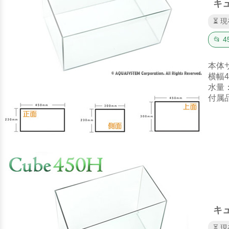
キュ
⏳ 
📂
本体
横幅4
水量
付属
キュ
⏳ 