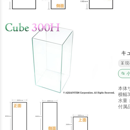
キュ
⏳ 
📂
本体
横幅3
水量
付属