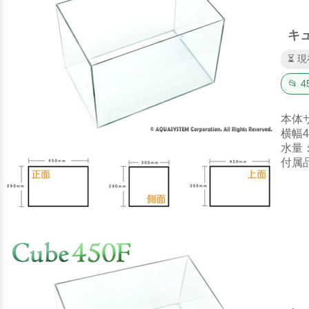
キュ
⏳ 
📂
本体
横幅4
水量
付属