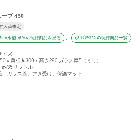
ーブ 450
現在入荷未定
 45cm水槽 単体の現行商品を見る
／
📋 ｱｸｱｼｽﾃﾑ の現行商品一覧
サイズ
50ｘ奥行き300ｘ高さ290 ガラス厚5（ミリ）
：約35リットル
品：ガラス蓋、フタ受け、保護マット