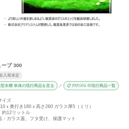
ーブ 300
現在入荷未定
 小型水槽 単体の現行商品を見る
／
📋 ｱｸｱｼｽﾃﾑ の現行商品一覧
サイズ
10ｘ奥行き180ｘ高さ260 ガラス厚5（ミリ）
：約12リットル
品：ガラス蓋、フタ受け、保護マット