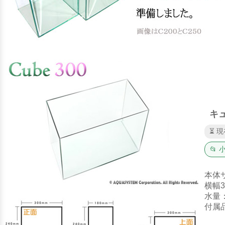
キュ
⏳ 
📂
本体
横幅3
水量
付属