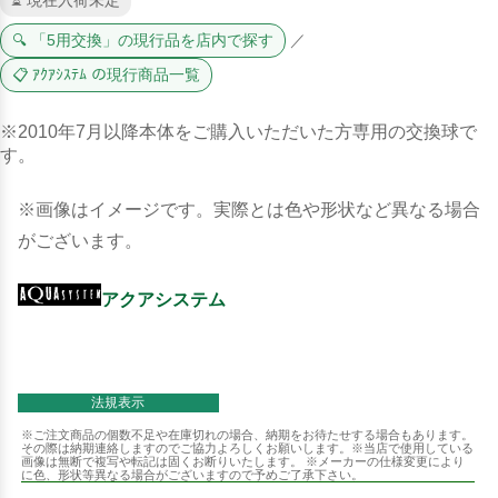
⏳ 現在入荷未定
🔍 「5用交換」の現行品を店内で探す
／
📋 ｱｸｱｼｽﾃﾑ の現行商品一覧
※2010年7月以降本体をご購入いただいた方専用の交換球で
す。
※画像はイメージです。実際とは色や形状など異なる場合
がございます。
アクアシステム
法規表示
※ご注文商品の個数不足や在庫切れの場合、納期をお待たせする場合もあります。
その際は納期連絡しますのでご協力よろしくお願いします。※当店で使用している
画像は無断で複写や転記は固くお断りいたします。 ※メーカーの仕様変更により
に色、形状等異なる場合がございますので予めご了承下さい。