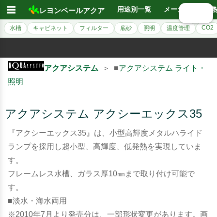
☰
用途別一覧
メーカー別
熱
レヨンベールアクア
🔍 検索
CO2
水槽
キャビネット
フィルター
底砂
照明
温度管理
アクアシステム
＞ ■
アクアシステム ライト・
照明
アクアシステム アクシーエックス35
『アクシーエックス35』は、小型高輝度メタルハライド
ランプを採用し超小型、高輝度、低発熱を実現していま
す。
フレームレス水槽、ガラス厚10㎜まで取り付け可能で
す。
■淡水・海水両用
※2010年7月より発売分は、一部形状変更があります。画