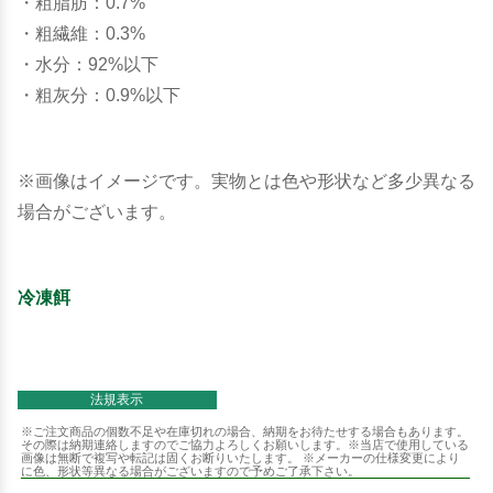
・粗脂肪：0.7%
・粗繊維：0.3%
・水分：92%以下
・粗灰分：0.9%以下
※画像はイメージです。実物とは色や形状など多少異なる
場合がございます。
冷凍餌
法規表示
※ご注文商品の個数不足や在庫切れの場合、納期をお待たせする場合もあります。
その際は納期連絡しますのでご協力よろしくお願いします。※当店で使用している
画像は無断で複写や転記は固くお断りいたします。 ※メーカーの仕様変更により
に色、形状等異なる場合がございますので予めご了承下さい。