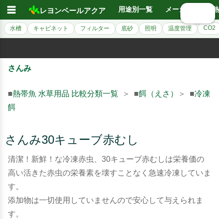
☰
用途別一覧
メーカー別
熱
レヨンベールアクア
🔍 検索
CO2
水槽
キャビネット
フィルター
底砂
照明
温度管理
さんみ
■
熱帯魚 水草用品 比較分類一覧
＞ ■
餌（えさ）
＞ ■
冷凍
餌
さんみ30キューブ赤むし
清潔！新鮮！な冷凍赤虫、30キューブ赤むしは栄養価の
高い活きた赤虫の栄養素を壊すことなく急速冷凍していま
す。
添加物は一切使用していませんので安心して与えられま
す。