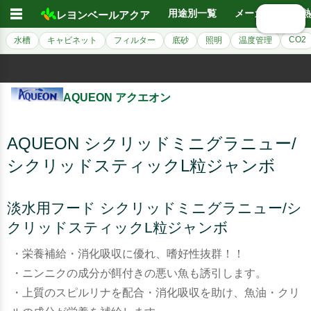
☰
用途別一覧
メーカー別
熱
レヨンベールアクア
🔍 検索
CO2
水槽
キャビネット
フィルター
底砂
照明
温度管理
AQUEON アクエオン
AQUEON シクリッドミニグラニュー/
シクリッドスティックL粒ジャンボ
淡水用フード シクリッドミニグラニュー/シ
クリッドスティックL粒ジャンボ
・栄養補給・消化吸収に優れ、嗜好性抜群！！
・ニンニクの成分が餌付きの悪い魚も誘引します。
・上質のスピルリナを配合・消化吸収を助け、魚油・クリ