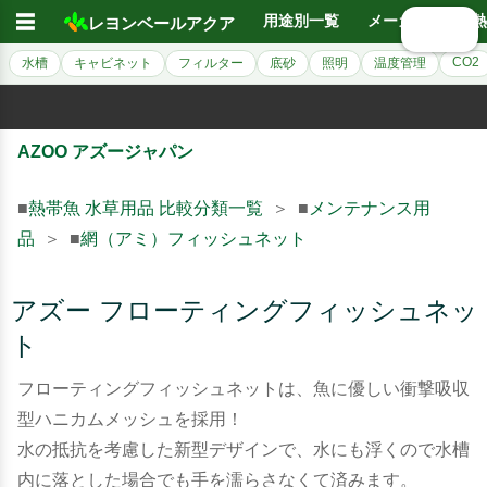
☰
用途別一覧
メーカー別
熱
レヨンベールアクア
🔍 検索
CO2
水槽
キャビネット
フィルター
底砂
照明
温度管理
AZOO アズージャパン
■
熱帯魚 水草用品 比較分類一覧
＞ ■
メンテナンス用
品
＞ ■
網（アミ）フィッシュネット
アズー フローティングフィッシュネッ
ト
フローティングフィッシュネットは、魚に優しい衝撃吸収
型ハニカムメッシュを採用！
水の抵抗を考慮した新型デザインで、水にも浮くので水槽
内に落とした場合でも手を濡らさなくて済みます。