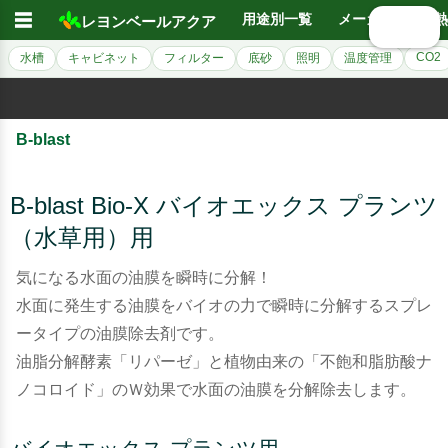
☰
用途別一覧
メーカー別
熱
レヨンベールアクア
🔍 検索
CO2
水槽
キャビネット
フィルター
底砂
照明
温度管理
B-blast
B-blast Bio-X バイオエックス プランツ
（水草用）用
気になる水面の油膜を瞬時に分解！
水面に発生する油膜をバイオの力で瞬時に分解するスプレ
ータイプの油膜除去剤です。
油脂分解酵素「リパーゼ」と植物由来の「不飽和脂肪酸ナ
ノコロイド」のＷ効果で水面の油膜を分解除去します。