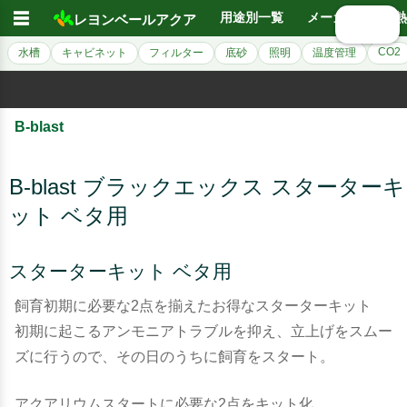
☰
用途別一覧
メーカー別
熱
レヨンベールアクア
🔍 検索
CO2
水槽
キャビネット
フィルター
底砂
照明
温度管理
B-blast
B-blast ブラックエックス スターターキ
ット ベタ用
スターターキット ベタ用
飼育初期に必要な2点を揃えたお得なスターターキット
初期に起こるアンモニアトラブルを抑え、立上げをスムー
ズに行うので、その日のうちに飼育をスタート。
アクアリウムスタートに必要な2点をキット化