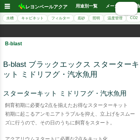
☰
用途別一覧
メーカー別
熱
レヨンベールアクア
🔍 検索
CO2
水槽
キャビネット
フィルター
底砂
照明
温度管理
B-blast
B-blast ブラックエックス スターターキ
ット ミドリフグ・汽水魚用
スターターキット ミドリフグ・汽水魚用
飼育初期に必要な2点を揃えたお得なスターターキット
初期に起こるアンモニアトラブルを抑え、立上げをスムー
ズに行うので、その日のうちに飼育をスタート。
アクアリウムスタートに必要な2点をキット化