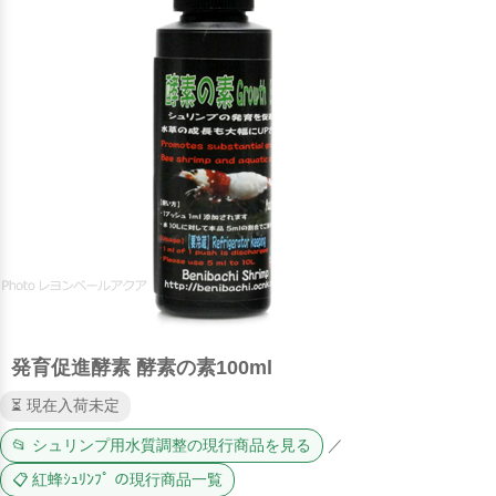
発育促進酵素 酵素の素100ml
⏳ 現在入荷未定
📂 シュリンプ用水質調整の現行商品を見る
／
📋 紅蜂ｼｭﾘﾝﾌﾟ の現行商品一覧