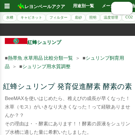
☰
用途別一覧
メーカー別
熱
レヨンベールアクア
🔍 検索
CO2
水槽
キャビネット
フィルター
底砂
照明
温度管理
紅蜂シュリンプ
■
熱帯魚 水草用品 比較分類一覧
＞ ■
シュリンプ飼育用
品
＞ ■
シュリンプ用水質調整
紅蜂シュリンプ 発育促進酵素 酵素の素
BeeMAXを使いはじめたら、稚えびの成長が早くなった！
水草（モス）がいきなり大きくなった！って経験ありませ
んか？？
その理由は・・酵素にあります！！酵素の原液をシュリン
プ水槽に適した量に希釈いたしました。