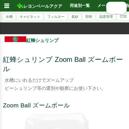
☰
用途別一覧
メーカー別
熱
レヨンベールアクア
🔍 検索
CO2
水槽
キャビネット
フィルター
底砂
照明
温度管理
紅蜂シュリンプ
紅蜂シュリンプ Zoom Ball ズームボー
ル
水槽にいれるだけでズームアップ
ビーシュリンプ等の選別や観察にお使い下さい。
Zoom Ball ズームボール