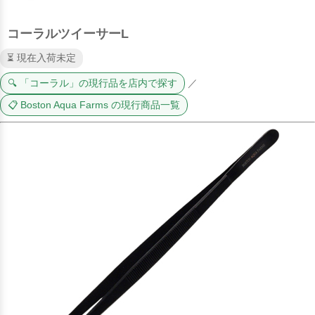
コーラルツイーサーL
⏳ 現在入荷未定
🔍 「コーラル」の現行品を店内で探す
／
📋 Boston Aqua Farms の現行商品一覧