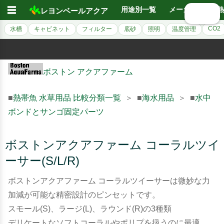
☰
用途別一覧
メーカー別
熱
レヨンベールアクア
🔍 検索
CO2
水槽
キャビネット
フィルター
底砂
照明
温度管理
ボストン アクアファーム
■
熱帯魚 水草用品 比較分類一覧
＞ ■
海水用品
＞ ■
水中
ボンドとサンゴ固定パーツ
ボストンアクアファーム コーラルツイ
ーサー(S/L/R)
ボストンアクアファーム コーラルツイーサーは微妙な力
加減が可能な精密設計のピンセットです。
スモール(S)、ラージ(L)、ラウンド(R)の3種類
デリケートなソフトコーラルやポリプを扱うのに最適