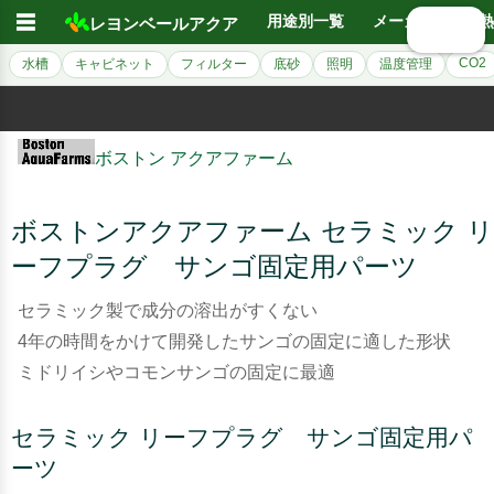
☰
用途別一覧
メーカー別
熱
レヨンベールアクア
🔍 検索
CO2
水槽
キャビネット
フィルター
底砂
照明
温度管理
ボストン アクアファーム
ボストンアクアファーム セラミック リ
ーフプラグ サンゴ固定用パーツ
セラミック製で成分の溶出がすくない
4年の時間をかけて開発したサンゴの固定に適した形状
ミドリイシやコモンサンゴの固定に最適
セラミック リーフプラグ サンゴ固定用パ
ーツ