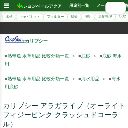
☰
用途別一覧
メーカー別
熱
レヨンベールアクア
🔍 検索
CO2
水槽
キャビネット
フィルター
底砂
照明
温度管理
カリブシー
■
熱帯魚 水草用品 比較分類一覧
＞ ■
底砂
＞ ■
底砂 海水
用
■
熱帯魚 水草用品 比較分類一覧
＞ ■
海水用品
＞ ■
海水
用底砂
カリブシー アラガライブ（オーライト
フィジーピンク クラッシュドコーラ
ル）