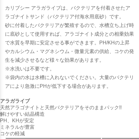
カリブシー アラガライブは、バクテリアを付着させたア
ラゴナイトサンド（バクテリア付海水用底砂）です。
砂に付着したバクテリアが繁殖するので、水槽立ち上げ時
に底砂として使用すれば、アラゴナイト成分との相乗効果
で水質を早期に安定させる事ができます。PH/KHの上昇
やカルシウム・マグネシウム・微量元素の供給、コケの発
生を減少させるなど様々な効果があります。
※水洗いは不要です。
※袋内の水は水槽に入れないでください。大量のバクテリ
アにより急激にPHが低下する場合があります。
アラガライブ
天然アラゴナイトと天然バクテリアをそのままパック!!
解けやすい結晶構造
PH、KHが安定
ミネラルが豊富
コケの軽減