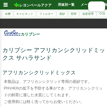
☰
用途別一覧
メーカー別
熱
レヨンベールアクア
🔍 検索
CO2
水槽
キャビネット
フィルター
底砂
照明
温度管理
カリブシー
カリブシー アフリカンシクリッドミッ
クス サハラサンド
アフリカンシクリッドミックス
本製品は、アフリカンシクリッド専用の底砂です。
PHやKHの低下を予防する事ができ、アフリカンシクリッ
ドの飼育に適した水質にしてくれます。
ご使用前には軽く洗ってからお使いください。