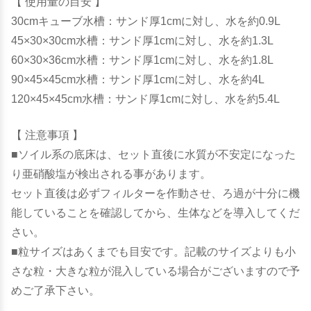
【 使用量の目安 】
30cmキューブ水槽：サンド厚1cmに対し、水を約0.9L
45×30×30cm水槽：サンド厚1cmに対し、水を約1.3L
60×30×36cm水槽：サンド厚1cmに対し、水を約1.8L
90×45×45cm水槽：サンド厚1cmに対し、水を約4L
120×45×45cm水槽：サンド厚1cmに対し、水を約5.4L
【 注意事項 】
■ソイル系の底床は、セット直後に水質が不安定になった
り亜硝酸塩が検出される事があります。
セット直後は必ずフィルターを作動させ、ろ過が十分に機
能していることを確認してから、生体などを導入してくだ
さい。
■粒サイズはあくまでも目安です。記載のサイズよりも小
さな粒・大きな粒が混入している場合がございますので予
めご了承下さい。