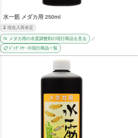
水一筋 メダカ用 250ml
⏳ 現在入荷未定
📂 メダカ用の水質調整剤の現行商品を見る
／
📋 ﾄﾞｯｸﾞｲﾔｰ の現行商品一覧