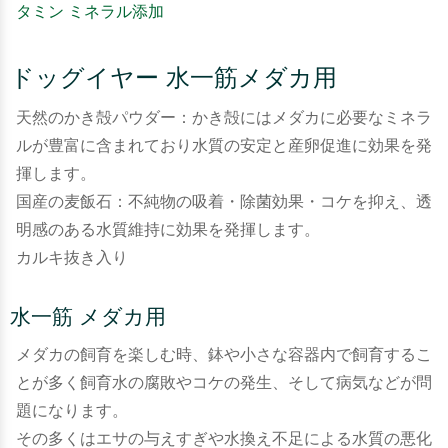
タミン ミネラル添加
ドッグイヤー 水一筋メダカ用
天然のかき殻パウダー：かき殻にはメダカに必要なミネラ
ルが豊富に含まれており水質の安定と産卵促進に効果を発
揮します。
国産の麦飯石：不純物の吸着・除菌効果・コケを抑え、透
明感のある水質維持に効果を発揮します。
カルキ抜き入り
水一筋 メダカ用
メダカの飼育を楽しむ時、鉢や小さな容器内で飼育するこ
とが多く飼育水の腐敗やコケの発生、そして病気などが問
題になります。
その多くはエサの与えすぎや水換え不足による水質の悪化