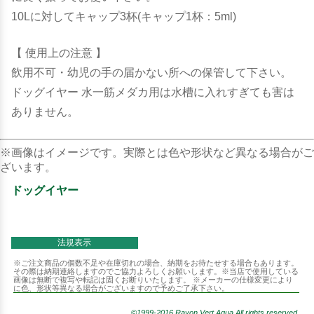
10Lに対してキャップ3杯(キャップ1杯：5ml)
【 使用上の注意 】
飲用不可・幼児の手の届かない所への保管して下さい。
ドッグイヤー 水一筋メダカ用は水槽に入れすぎても害は
ありません。
※画像はイメージです。実際とは色や形状など異なる場合がご
ざいます。
ドッグイヤー
法規表示
※ご注文商品の個数不足や在庫切れの場合、納期をお待たせする場合もあります。
その際は納期連絡しますのでご協力よろしくお願いします。※当店で使用している
画像は無断で複写や転記は固くお断りいたします。 ※メーカーの仕様変更により
に色、形状等異なる場合がございますので予めご了承下さい。
©1999-2016 Rayon Vert Aqua.All rights reserved.