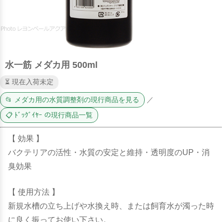
水一筋 メダカ用 500ml
⏳ 現在入荷未定
📂 メダカ用の水質調整剤の現行商品を見る
／
📋 ﾄﾞｯｸﾞｲﾔｰ の現行商品一覧
【 効果 】
バクテリアの活性・水質の安定と維持・透明度のUP・消
臭効果
【 使用方法 】
新規水槽の立ち上げや水換え時、または飼育水が濁った時
に良く振ってお使い下さい。