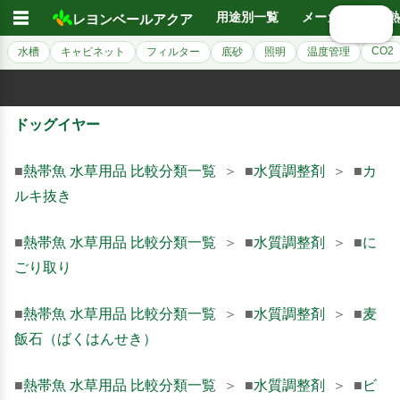
☰
用途別一覧
メーカー別
熱
レヨンベールアクア
🔍 検索
CO2
水槽
キャビネット
フィルター
底砂
照明
温度管理
ドッグイヤー
■
熱帯魚 水草用品 比較分類一覧
＞ ■
水質調整剤
＞ ■
カ
ルキ抜き
■
熱帯魚 水草用品 比較分類一覧
＞ ■
水質調整剤
＞ ■
に
ごり取り
■
熱帯魚 水草用品 比較分類一覧
＞ ■
水質調整剤
＞ ■
麦
飯石（ばくはんせき）
■
熱帯魚 水草用品 比較分類一覧
＞ ■
水質調整剤
＞ ■
ビ