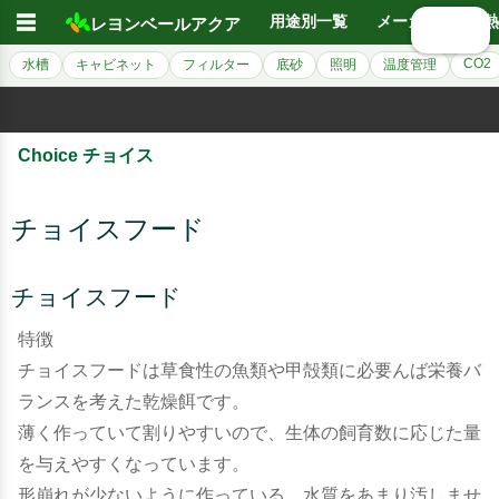
☰
用途別一覧
メーカー別
熱
レヨンベールアクア
🔍 検索
CO2
水槽
キャビネット
フィルター
底砂
照明
温度管理
Choice チョイス
チョイスフード
チョイスフード
特徴
チョイスフードは草食性の魚類や甲殻類に必要んば栄養バ
ランスを考えた乾燥餌です。
薄く作っていて割りやすいので、生体の飼育数に応じた量
を与えやすくなっています。
形崩れが少ないように作っている、水質をあまり汚しませ