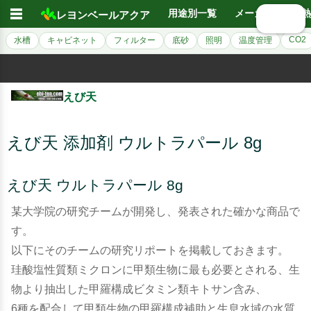
☰
用途別一覧
メーカー別
熱
レヨンベールアクア
🔍 検索
CO2
水槽
キャビネット
フィルター
底砂
照明
温度管理
えび天
えび天 添加剤 ウルトラパール 8g
えび天 ウルトラパール 8g
某大学院の研究チームが開発し、発表された確かな商品で
す。
以下にそのチームの研究リポートを掲載しておきます。
珪酸塩性質類ミクロンに甲類生物に最も必要とされる、生
物より抽出した甲羅構成ビタミン類キトサン含み、
6種を配合して甲類生物の甲羅構成補助と生息水域の水質