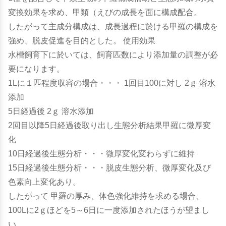
変換効果を求め、甲類（えびの成長を面に構成配合。
したがって主成分構成は、成長過程に於ける甲羅の構成を
強め、脱皮促進を目的とした。 使用効果
水槽飼育下に於いては、飼育匹数により添加量の調整が必
要になります。
1Lに１匹程度収容の場合・・・ 1回目100に対し 2ｇ 溶水
添加
5日経過後 2ｇ 溶水添加
2回目以降5日経過後取り出し生態分析結果甲羅に微厚変
化
10日経過後生態分析・・・微厚変化変わらずに維持
15日経過後生態分析・・・脱皮生態分析、微厚変化及び
色素向上変化あり。
したがって 甲羅の厚み、体色強化維持を求める場合、
100Lに2ｇほどを5～6日に一度添加されたほうが望まし
い。